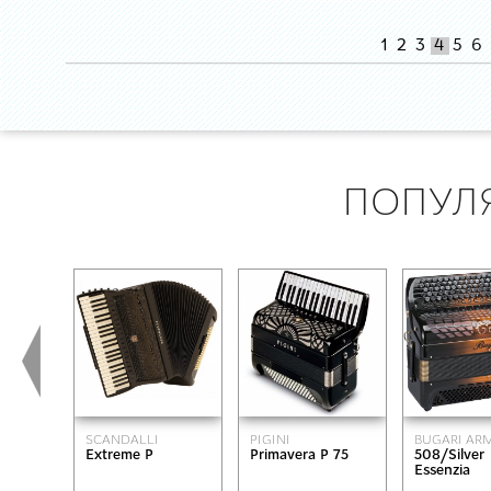
1
2
3
4
5
6
ПОПУЛ
SCANDALLI
PIGINI
BUGARI A
Extreme P
Primavera P 75
508/Silver
Essenzia
brown/bla