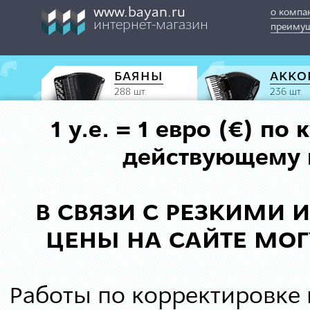
www.bayan.ru
о компа
интернет-магазин
преимущ
БАЯНЫ
АККО
288 шт.
236 шт.
1 у.е. = 1 евро (€) п
действующему к
В СВЯЗИ С РЕЗКИМИ
ЦЕНЫ НА САЙТЕ МОГ
Работы по корректировке 