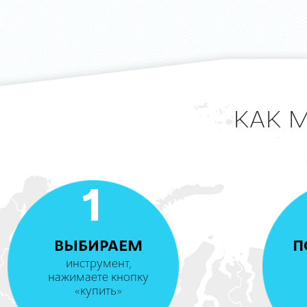
КАК 
1
ВЫБИРАЕМ
П
инструмент,
нажимаете кнопку
«купить»