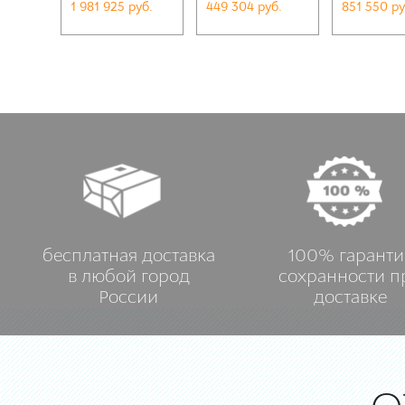
1 981 925 руб.
449 304 руб.
851 550 ру
glossy
бесплатная доставка
100% гаранти
в любой город
сохранности п
России
доставке