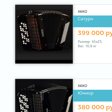
AKKO
Сатурн
399 000 р
Размер: 45х23,
Вес: 10,8 кг
AKKO
Юниор
380 000 р