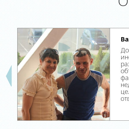
О
Ва
До
ин
ра
об
фа
не
це
от