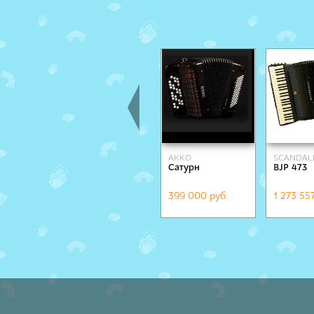
AKKO
SCANDAL
Сатурн
BJP 473
399 000 руб.
1 273 55