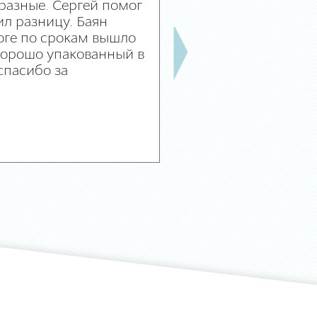
разные. Сергей помог
л разницу. Баян
оге по срокам вышло
 хорошо упакованный в
спасибо за