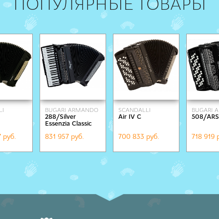
ПОПУЛЯРНЫЕ ТОВАРЫ
LI
BUGARI ARMANDO
SCANDALLI
BUGARI 
288/Silver
Air IV C
508/ARS
Essenzia Classic
7 руб.
831 957 руб.
700 833 руб.
718 919 