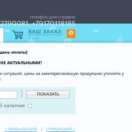
телефон для справок
2790081, +79170118185
ВАШ ЗАКАЗ:
0
0
руб.
 день оплаты)
 НЕ АКТУАЛЬНЫМИ!
ых ситуаций, цены на заинтересовавшую продукцию уточнять у
.
)
ПОКАЗАТЬ
В наличие
< предыдущий
следующий >
|