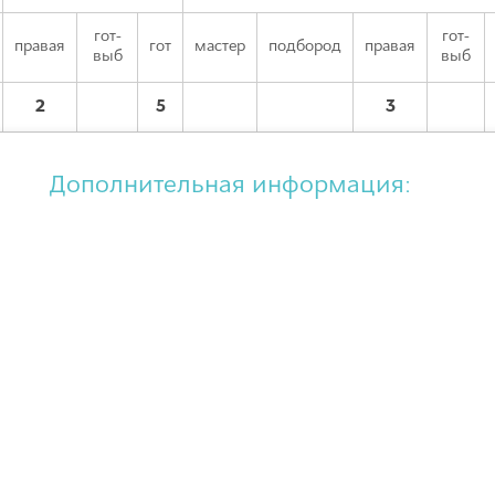
гот-
гот-
правая
гот
мастер
подбород
правая
выб
выб
2
5
3
Дополнительная информация: