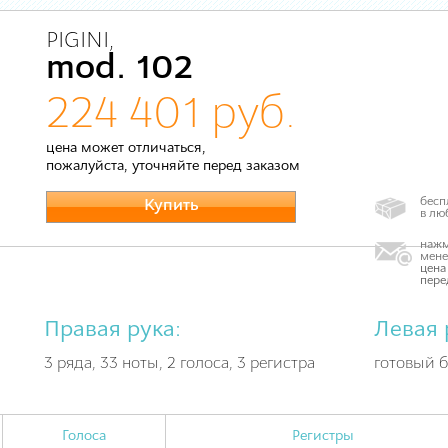
PIGINI,
mod. 102
224 401 руб.
цена может отличаться,
пожалуйста, уточняйте перед заказом
бесп
Купить
в лю
нажм
мене
цена
пере
Правая рука:
Левая 
3 ряда, 33 ноты, 2 голоса, 3 регистра
готовый б
Голоса
Регистры