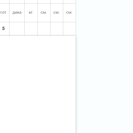
гот
дека
кг.
см.
см.
см.
5