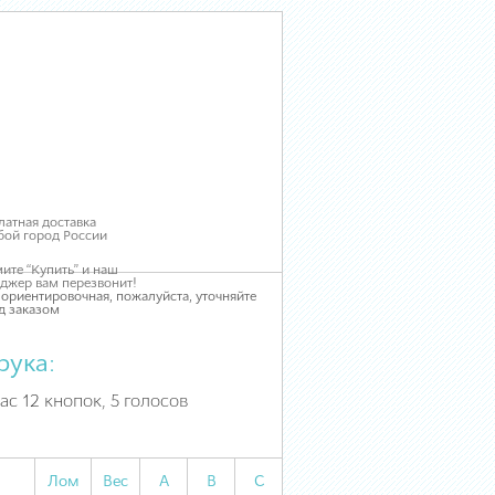
латная доставка
бой город России
ите “Купить” и наш
джер вам перезвонит!
 ориентировочная, пожалуйста, уточняйте
д заказом
рука:
ас 12 кнопок, 5 голосов
Лом
Вес
А
В
С