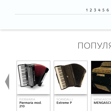
1
2
3
4
5
6
ПОПУЛ
PIERMARIA
SCANDALLI
MENGASCIN
Piermaria mod.
Extreme P
MENGASCIN
210