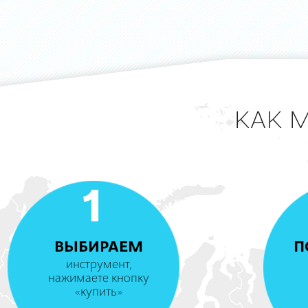
КАК 
1
ВЫБИРАЕМ
П
инструмент,
нажимаете кнопку
«купить»