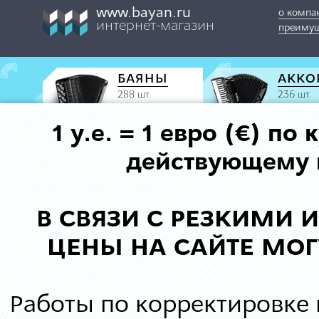
www.bayan.ru
о компа
интернет-магазин
преимущ
БАЯНЫ
АККО
288 шт.
236 шт.
1 у.е. = 1 евро (€) п
действующему к
В СВЯЗИ С РЕЗКИМИ
ЦЕНЫ НА САЙТЕ МОГ
Работы по корректировке 