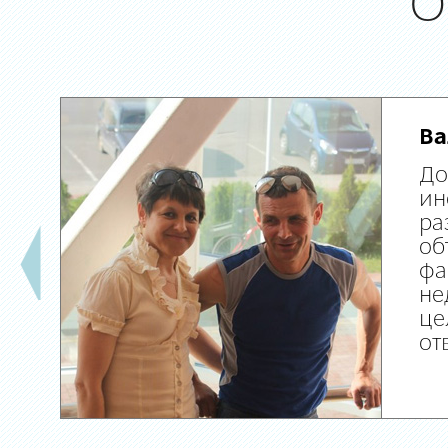
О
Ва
До
ин
ра
об
фа
не
це
от