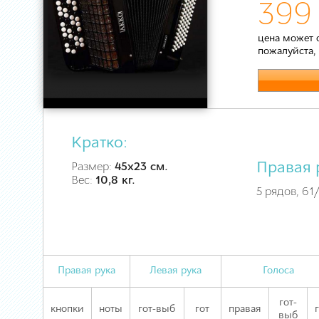
399
цена может 
пожалуйста,
Кратко:
Правая 
Размер:
45х23 см.
Вес:
10,8 кг.
5 рядов, 61
Правая рука
Левая рука
Голоса
гот-
кнопки
ноты
гот-выб
гот
правая
выб