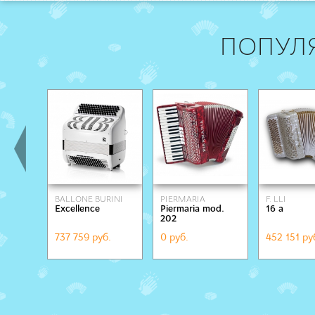
ПОПУЛ
BALLONE BURINI
PIERMARIA
F. LLI
Excellence
Piermaria mod.
16 a
ALESSANDR
202
737 759 руб.
0 руб.
452 151 ру