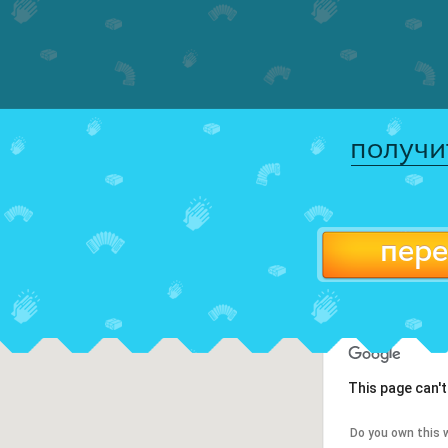
получи
пере
This page can'
Do you own this 