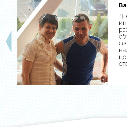
Ва
До
ин
ра
об
фа
не
це
от