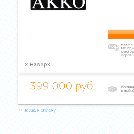
нажмите
менедж
цена ор
перед 
»
Наверх
399 000 руб.
бесплат
в любо
<< назад к списку