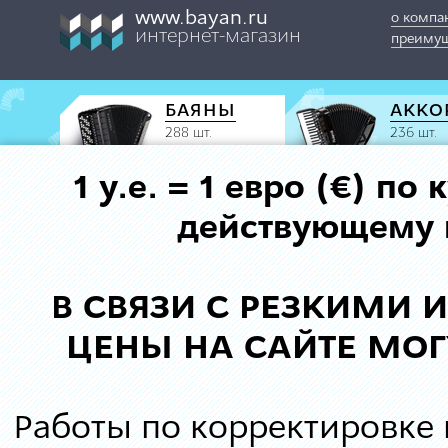
www.bayan.ru
о компа
интернет-магазин
преимущ
БАЯНЫ
АККО
288 шт.
236 шт.
1 у.е. = 1 евро (€) п
действующему к
В СВЯЗИ С РЕЗКИМИ
ЦЕНЫ НА САЙТЕ МОГ
Работы по корректировке 