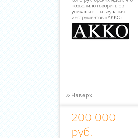
конструкторских идей, что
позволило говорить об
уникальности звучания
инструментов «АККО».
»
Наверх
200 000
руб.