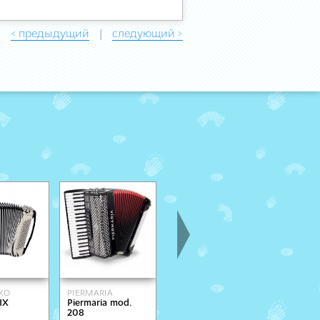
< предыдущий
следующий >
|
KO
PIERMARIA
MENGASCINI
IX
Piermaria mod.
Aurora III
58.44-F
ONS
208