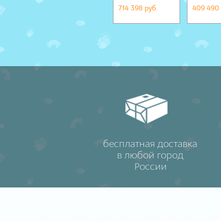
714 398 руб.
409 490 
бесплатная доставка
в любой город
России