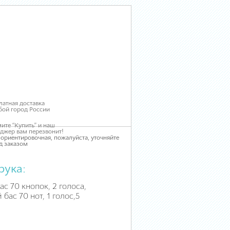
латная доставка
бой город России
ите “Купить” и наш
джер вам перезвонит!
 ориентировочная, пожалуйста, уточняйте
д заказом
рука:
ас 70 кнопок, 2 голоса,
бас 70 нот, 1 голос,5