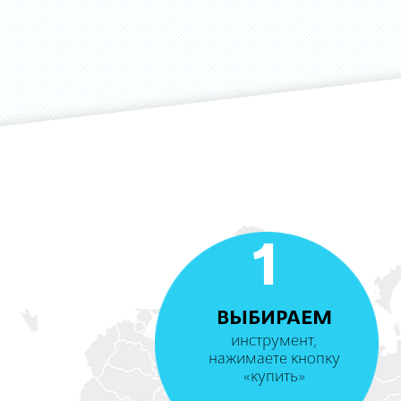
1
ВЫБИРАЕМ
инструмент,
нажимаете кнопку
«купить»