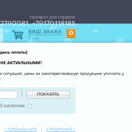
телефон для справок
2790081, +79170118185
ВАШ ЗАКАЗ:
0
0
руб.
 день оплаты)
 НЕ АКТУАЛЬНЫМИ!
ых ситуаций, цены на заинтересовавшую продукцию уточнять у
.
)
ПОКАЗАТЬ
В наличие
< предыдущий
следующий >
|