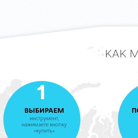
КАК 
1
ВЫБИРАЕМ
П
инструмент,
нажимаете кнопку
«купить»