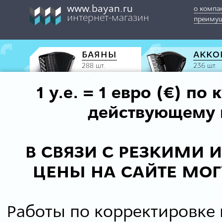
www.bayan.ru
о компа
интернет-магазин
преимущ
БАЯНЫ
АККО
288 шт.
236 шт.
1 у.е. = 1 евро (€) п
действующему к
В СВЯЗИ С РЕЗКИМИ
ЦЕНЫ НА САЙТЕ МОГ
Работы по корректировке 