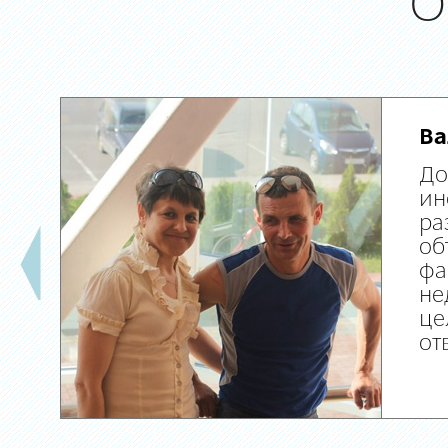
О
Ва
До
ин
ра
об
фа
не
це
от