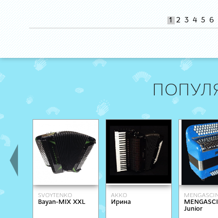
1
2
3
4
5
6
ПОПУЛ
SVOYTENKO
AKKO
MENGASCIN
Bayan-MIX XXL
Ирина
MENGASCI
ACCORDIONS
Junior