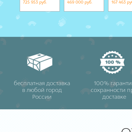
725 953 руб.
469 000 руб.
167 463 ру
бесплатная доставка
100% гаранти
в любой город
сохранности п
России
доставке