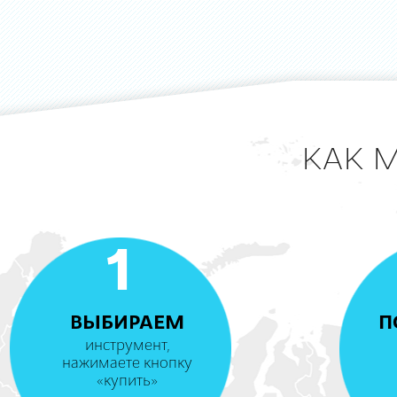
КАК 
1
ВЫБИРАЕМ
П
инструмент,
нажимаете кнопку
«купить»