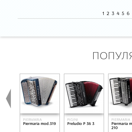
1
2
3
4
5
6
ПОПУЛ
PIERMARIA
PIGINI
PIERMARIA
Piermaria mod.319
Preludio P 36 3
Piermaria 
210