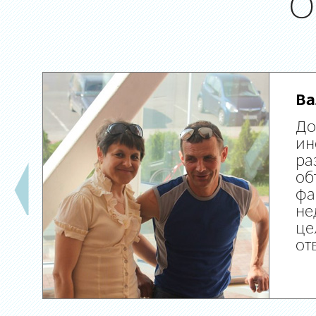
О
Ва
До
ин
ра
об
фа
не
це
от