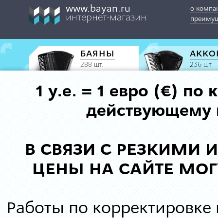
www.bayan.ru
о компа
интернет-магазин
преимущ
БАЯНЫ
АККО
288 шт.
236 шт.
1 у.е. = 1 евро (€) п
действующему к
В СВЯЗИ С РЕЗКИМИ
ЦЕНЫ НА САЙТЕ МОГ
Работы по корректировке 