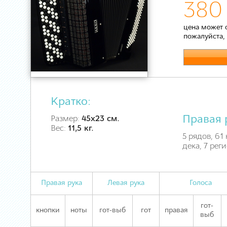
380
цена может 
пожалуйста,
Кратко:
Правая 
Размер:
45х23 см.
Вес:
11,5 кг.
5 рядов, 61
дека, 7 рег
Правая рука
Левая рука
Голоса
гот-
кнопки
ноты
гот-выб
гот
правая
выб