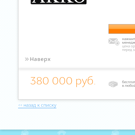
нажмите
менедж
цена ор
перед 
»
Наверх
380 000 руб.
бесплат
в любо
<< назад к списку