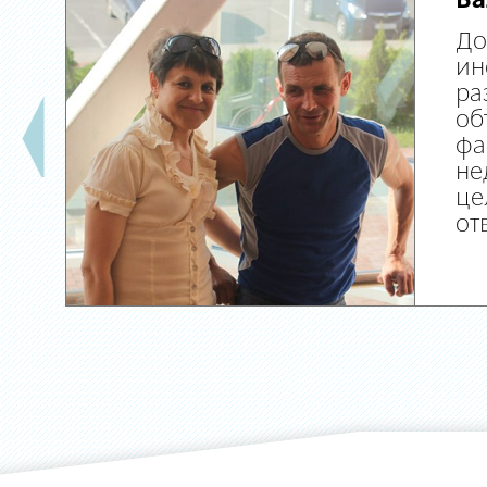
Ва
До
ин
ра
об
фа
не
це
от