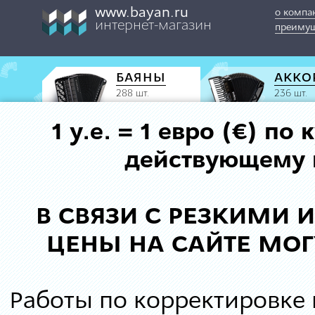
www.bayan.ru
о компа
интернет-магазин
преимущ
БАЯНЫ
АККО
288 шт.
236 шт.
1 у.е. = 1 евро (€) п
действующему к
В СВЯЗИ С РЕЗКИМИ
ЦЕНЫ НА САЙТЕ МОГ
Работы по корректировке 