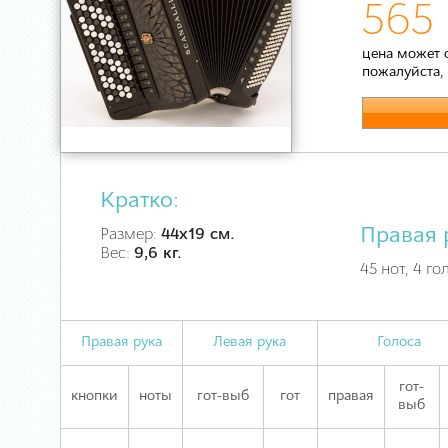
565 
цена может 
пожалуйста,
Кратко:
Правая 
Размер:
44х19 см.
Вес:
9,6 кг.
45 нот, 4 го
Правая рука
Левая рука
Голоса
гот-
кнопки
ноты
гот-выб
гот
правая
выб