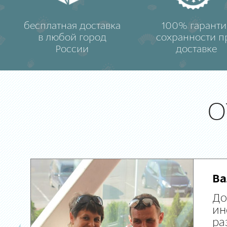
бесплатная доставка
100% гаранти
в любой город
сохранности п
России
доставке
О
Ва
До
ин
ра