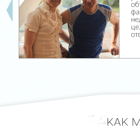
об
фа
не
це
от
КАК 