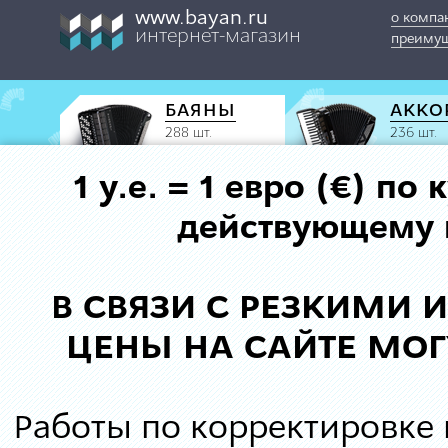
www.bayan.ru
о компа
интернет-магазин
преимущ
БАЯНЫ
АККО
288 шт.
236 шт.
1 у.е. = 1 евро (€) п
действующему к
В СВЯЗИ С РЕЗКИМИ
ЦЕНЫ НА САЙТЕ МОГ
Работы по корректировке 