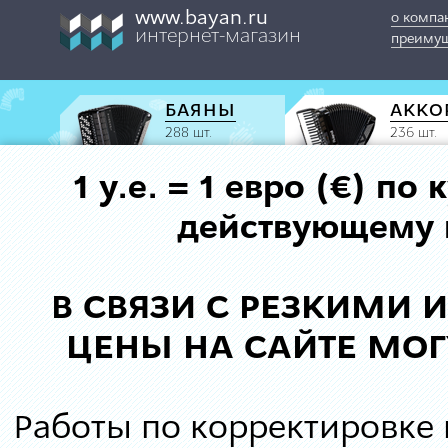
www.bayan.ru
о компа
интернет-магазин
преимущ
БАЯНЫ
АККО
288 шт.
236 шт.
1 у.е. = 1 евро (€) п
действующему к
В СВЯЗИ С РЕЗКИМИ
ЦЕНЫ НА САЙТЕ МОГ
Работы по корректировке 