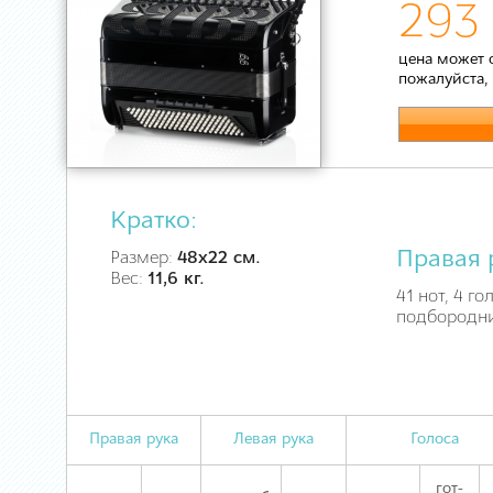
293 
цена может 
пожалуйста,
Кратко:
Правая 
Размер:
48х22 см.
Вес:
11,6 кг.
41 нот, 4 го
подбородн
Правая рука
Левая рука
Голоса
гот-