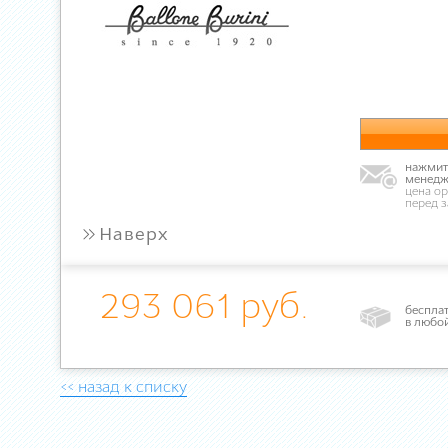
нажмите
менедж
цена ор
перед 
»
Наверх
293 061 руб.
бесплат
в любо
<< назад к списку