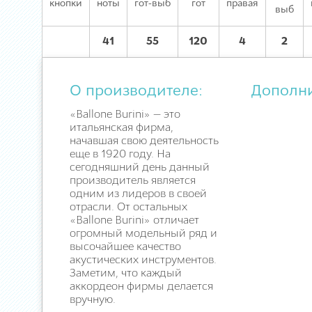
кнопки
ноты
гот-выб
гот
правая
выб
41
55
120
4
2
О производителе:
Дополн
«Ballone Burini» — это
итальянская фирма,
начавшая свою деятельность
еще в 1920 году. На
сегодняшний день данный
производитель является
одним из лидеров в своей
отрасли. От остальных
«Ballone Burini» отличает
огромный модельный ряд и
высочайшее качество
акустических инструментов.
Заметим, что каждый
аккордеон фирмы делается
вручную.