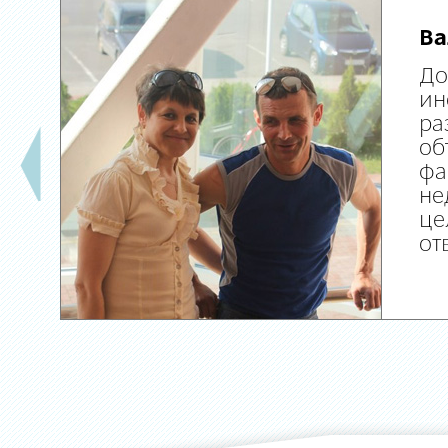
Ва
До
ин
ра
об
фа
не
це
от