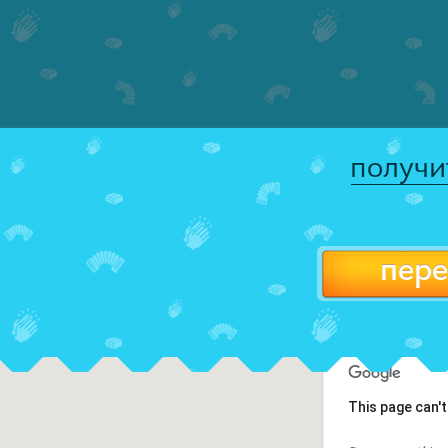
получи
пере
This page can'