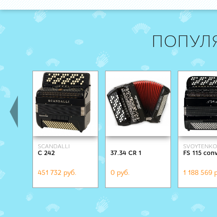
ПОПУЛ
SCANDALLI
SVOYTENKO
C 242
37.34 CR 1
FS 115 con
ACCORDIO
451 732 руб.
0 руб.
1 188 569 