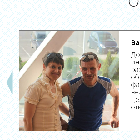
О
Ва
До
ин
ра
об
фа
не
це
от