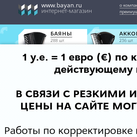
www.bayan.ru
о компа
интернет-магазин
преимущ
БАЯНЫ
АККО
288 шт.
236 шт.
1 у.е. = 1 евро (€) п
действующему к
В СВЯЗИ С РЕЗКИМИ
ЦЕНЫ НА САЙТЕ МОГ
Работы по корректировке 