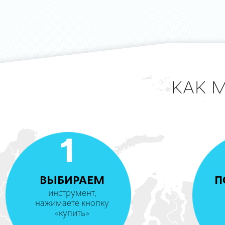
КАК 
1
ВЫБИРАЕМ
П
инструмент,
нажимаете кнопку
«купить»