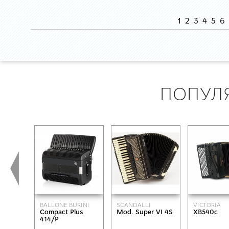
1
2
3
4
5
6
ПОПУЛ
BALLONE BURINI
SCANDALLI
VICTORIA
Compact Plus
Mod. Super VI 4S
XB540c
414/Р