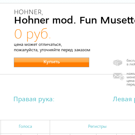
HOHNER,
Hohner mod. Fun Musett
0 руб.
цена может отличаться,
пожалуйста, уточняйте перед заказом
бесп
Купить
в лю
нажм
мене
цена
пере
Правая рука:
Левая 
Голоса
Регистры