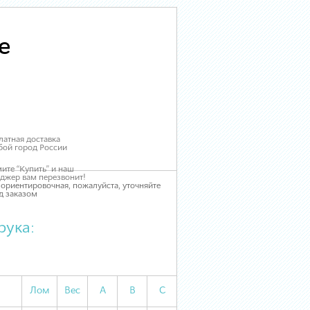
e
латная доставка
бой город России
ите “Купить” и наш
джер вам перезвонит!
 ориентировочная, пожалуйста, уточняйте
д заказом
рука:
Лом
Вес
А
В
С