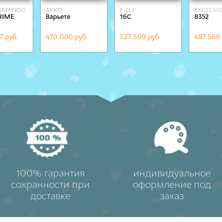
ARMANDO
AKKO
F. LLI
EXCELSI
RIME
Варьете
16C
B352
ALESSANDRINI
7 руб.
470 000 руб.
527 509 руб.
487 569 
100% гарантия
индивидуальное
сохранности при
оформление под
доставке
заказ