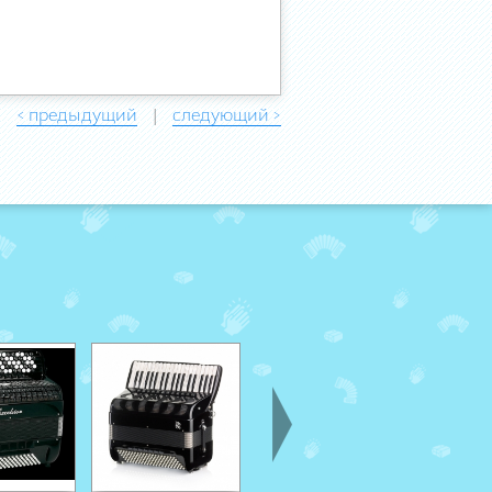
< предыдущий
следующий >
|