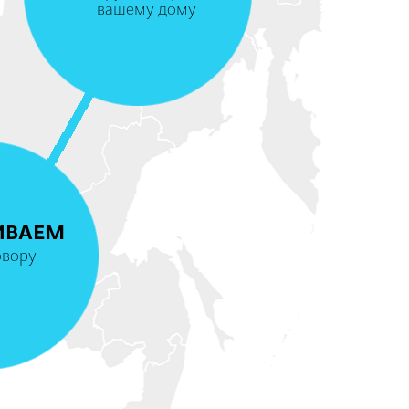
вашему дому
4
ИВАЕМ
овору