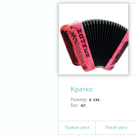
Кратко:
Размер:
х см.
Вес:
кг.
Правая рука
Левая рука