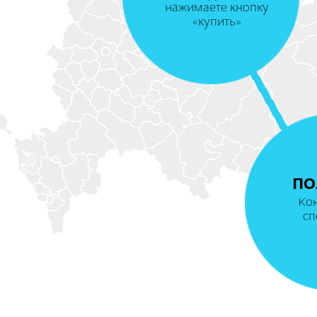
нажимаете кнопку
«купить»
ПО
Ко
сп