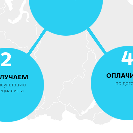
2
ОПЛАЧ
ЛУЧАЕМ
по дог
нсультацию
ециалиста