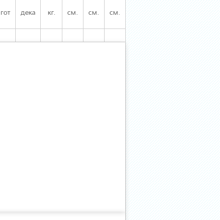
гот
дека
кг.
см.
см.
см.