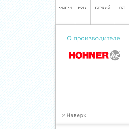
кнопки
ноты
гот-выб
гот
О производителе:
»
Наверх