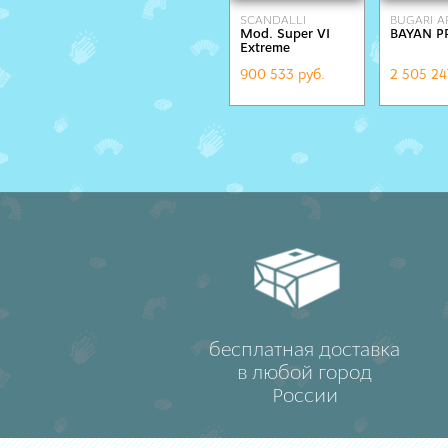
SCANDALLI
BUGARI 
Mod. Super VI
BAYAN P
Extreme
900 533 руб.
2 505 24
бесплатная доставка
в любой город
России