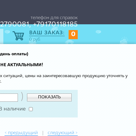
телефон для справок
2790081, +79170118185
ВАШ ЗАКАЗ:
0
0
руб.
 день оплаты)
 НЕ АКТУАЛЬНЫМИ!
ых ситуаций, цены на заинтересовавшую продукцию уточнять у
.
)
ПОКАЗАТЬ
В наличие
< предыдущий
следующий >
|