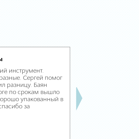
ы
ий инструмент.
разные. Сергей помог
л разницу. Баян
оге по срокам вышло
 хорошо упакованный в
спасибо за