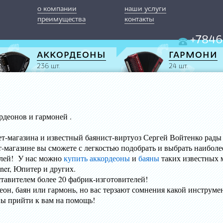
о компании
наши услуги
преимущества
контакты
+7846
АККОРДЕОНЫ
ГАРМОНИ
236 шт.
24 шт.
ордеонов и гармоней .
звестный баянист-виртуоз Сергей Войтенко рады прив
азине вы сможете с легкостью подобрать и выбрать наиболе
лей! У нас можно
купить аккордеоны
и
баяны
таких известных 
 как Weltmeister, Hohner, Ю
тавителем более 20 фабрик-изготовителей!
он, баян или гармонь, но вас терзают сомнения какой инструме
вы прийти к вам на помощь!