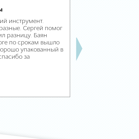
ы
ий инструмент.
разные. Сергей помог
л разницу. Баян
оге по срокам вышло
 хорошо упакованный в
спасибо за