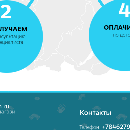
2
ОПЛАЧ
ЛУЧАЕМ
по дог
нсультацию
ециалиста
.ru
магазин
Контакты
+7846279
Телефон: