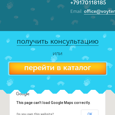
+79170118185
Email:
office@voyte
получить консультацию
или
перейти в каталог
This page can't load Google Maps correctly.
OK
Do you own this website?