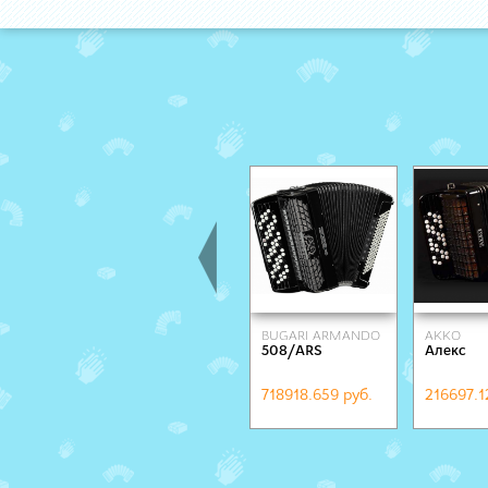
BUGARI ARMANDO
AKKO
508/ARS
Алекс
718918.659 руб.
216697.1