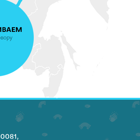
4
ИВАЕМ
овору
0081,