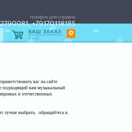
телефон для справок
2790081, +79170118185
ВАШ ЗАКАЗ:
0
0
руб.
етствовать вас на сайте
е подходящий вам музыкальный
мировых и отечественных
питер и других.
нт лучше выбрать, обращайтесь к