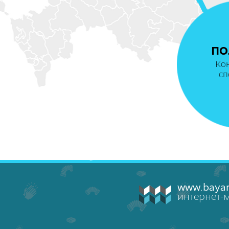
ПО
Ко
сп
www.bayan
интернет-