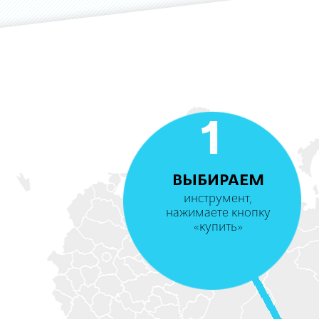
1
ВЫБИРАЕМ
инструмент,
нажимаете кнопку
«купить»