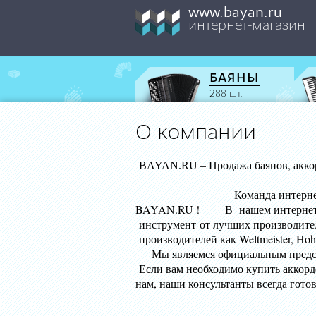
www.bayan.ru
интернет-магазин
БАЯНЫ
288 шт.
О компании
– Продажа баянов, акк
BAYAN.RU
Команда интернет-магазина и и
BAYAN.RU ! В нашем интернет-маг
инструмент от лучших производите
производителей
Мы являемся официальным предс
Если вам необходимо купить аккорде
нам, наши консультанты всегда гото