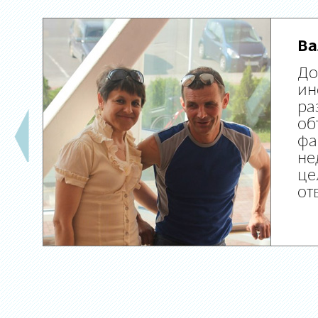
Ва
До
ин
ра
об
фа
не
це
от