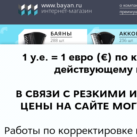
www.bayan.ru
о компа
интернет-магазин
преимущ
БАЯНЫ
АККО
288 шт.
236 шт.
1 у.е. = 1 евро (€) п
действующему к
В СВЯЗИ С РЕЗКИМИ
ЦЕНЫ НА САЙТЕ МОГ
Работы по корректировке 