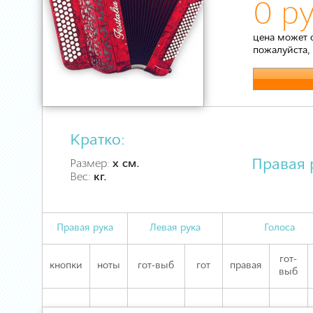
0 ру
цена может 
пожалуйста,
Кратко:
Правая 
Размер:
х см.
Вес:
кг.
Правая рука
Левая рука
Голоса
гот-
кнопки
ноты
гот-выб
гот
правая
выб