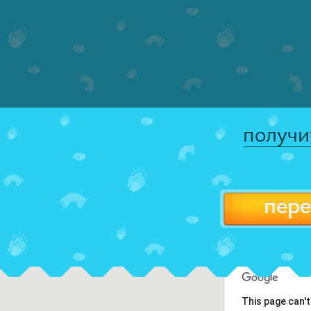
получи
пере
This page can'