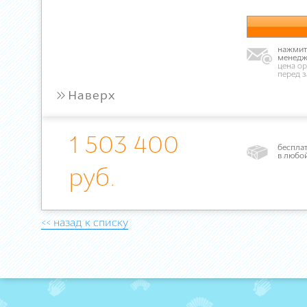
нажмите
менедж
цена ор
перед 
»
Наверх
1 503 400
бесплат
в любо
руб.
<< назад к списку