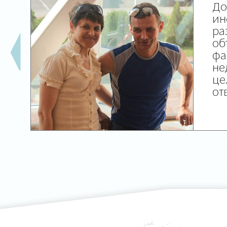
До
ин
ра
об
фа
не
це
от