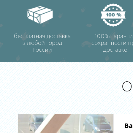
бесплатная доставка
100% гаранти
в любой город
сохранности п
России
доставке
О
Ва