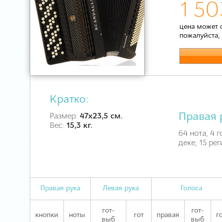
1 50
цена может 
пожалуйста,
Кратко:
Правая 
Размер:
47х23,5 см.
Вес:
15,3 кг.
64 нота, 4 
деке, 15 ре
Правая рука
Левая рука
Голоса
гот-
гот-
кнопки
ноты
гот
правая
г
выб
выб