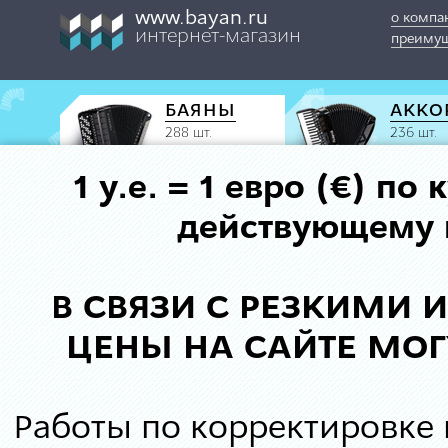
www.bayan.ru
о компа
интернет-магазин
преимущ
БАЯНЫ
АККО
288 шт.
236 шт.
1 у.е. = 1 евро (€) п
действующему к
В СВЯЗИ С РЕЗКИМИ
ЦЕНЫ НА САЙТЕ МОГ
Работы по корректировке 