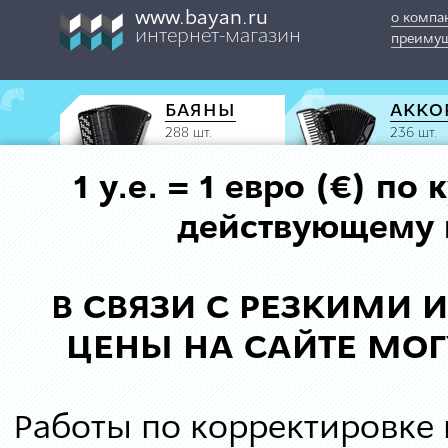
www.bayan.ru
о компа
интернет-магазин
преимущ
БАЯНЫ
АККО
288 шт.
236 шт.
1 у.е. = 1 евро (€) п
действующему к
В СВЯЗИ С РЕЗКИМИ
ЦЕНЫ НА САЙТЕ МОГ
Работы по корректировке 