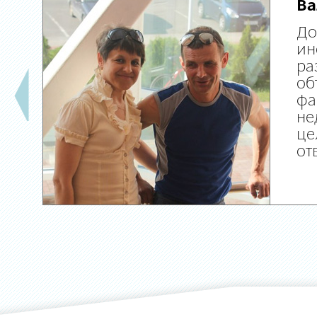
Ва
До
ин
ра
об
фа
не
це
от