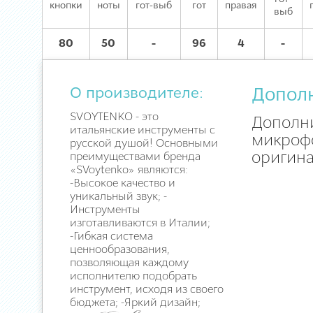
кнопки
ноты
гот-выб
гот
правая
выб
80
50
-
96
4
-
О производителе:
Допол
SVOYTENKO - это
Дополни
итальянские инструменты с
микрофо
русской душой! Основными
оригина
преимуществами бренда
«SVoytenko» являются:
-Высокое качество и
уникальный звук; -
Инструменты
изготавливаются в Италии;
-Гибкая система
ценнообразования,
позволяющая каждому
исполнителю подобрать
инструмент, исходя из своего
бюджета; -Яркий дизайн;