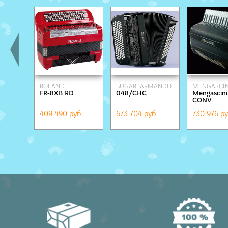
ROLAND
BUGARI ARMANDO
MENGASCIN
FR-8XB RD
048/CHC
Mengascini
CONV
409 490 руб.
673 704 руб.
730 976 ру