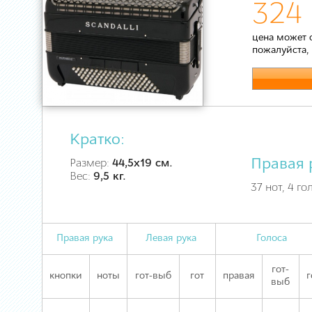
324 
цена может 
пожалуйста,
Кратко:
Правая 
Размер:
44,5х19 см.
Вес:
9,5 кг.
37 нот, 4 го
Правая рука
Левая рука
Голоса
гот-
кнопки
ноты
гот-выб
гот
правая
г
выб