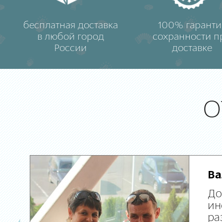
бесплатная доставка
100% гаранти
в любой город
сохранности п
России
доставке
О
Ва
До
ин
ра