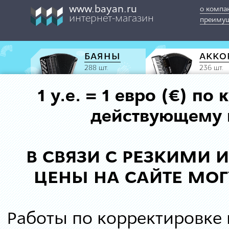
www.bayan.ru
о компа
интернет-магазин
преимущ
БАЯНЫ
АККО
288 шт.
236 шт.
1 у.е. = 1 евро (€) п
действующему к
В СВЯЗИ С РЕЗКИМИ
ЦЕНЫ НА САЙТЕ МОГ
Работы по корректировке 