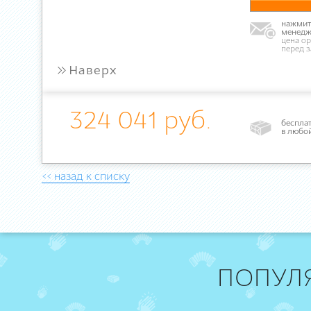
нажмите
менедж
цена ор
перед 
»
Наверх
324 041 руб.
бесплат
в любо
<< назад к списку
ПОПУЛ