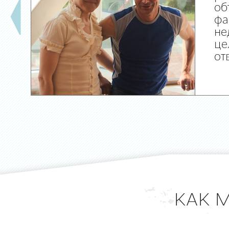
об
фа
не
це
от
КАК 