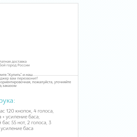
латная доставка
бой город России
ите “Купить” и наш
джер вам перезвонит!
 ориентировочная, пожалуйста, уточняйте
д заказом
рука:
ас 120 кнопок, 4 голоса,
а + усиление баса;
бас 55 нот, 2 голоса, 3
 усиление баса