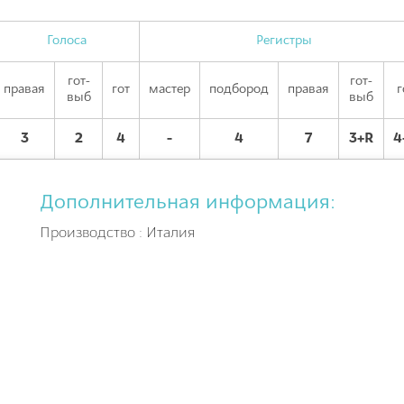
Голоса
Регистры
гот-
гот-
правая
гот
мастер
подбород
правая
г
выб
выб
3
2
4
-
4
7
3+R
4
Дополнительная информация:
Производство : Италия