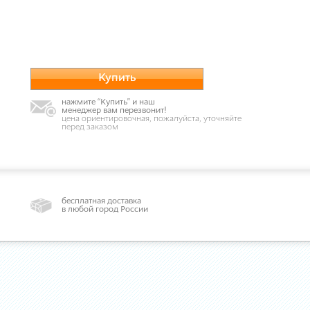
Купить
нажмите “Купить” и наш
менеджер вам перезвонит!
цена ориентировочная, пожалуйста, уточняйте
перед заказом
бесплатная доставка
в любой город России