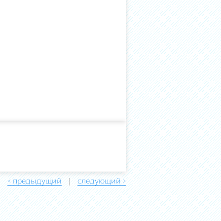
< предыдущий
следующий >
|