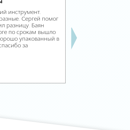
ы
ий инструмент.
разные. Сергей помог
л разницу. Баян
оге по срокам вышло
 хорошо упакованный в
спасибо за