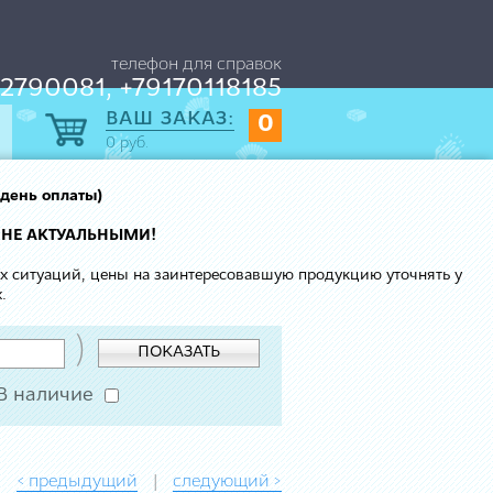
телефон для справок
2790081, +79170118185
ВАШ ЗАКАЗ:
0
0
руб.
 день оплаты)
 НЕ АКТУАЛЬНЫМИ!
ых ситуаций, цены на заинтересовавшую продукцию уточнять у
.
)
ПОКАЗАТЬ
В наличие
< предыдущий
следующий >
|