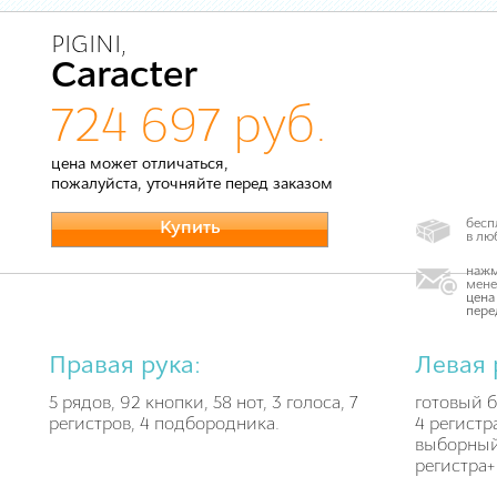
PIGINI,
Caracter
724 697 руб.
цена может отличаться,
пожалуйста, уточняйте перед заказом
бесп
Купить
в лю
нажм
мене
цена
пере
Правая рука:
Левая 
5 рядов, 92 кнопки, 58 нот, 3 голоса, 7
готовый б
регистров, 4 подбородника.
4 регистр
выборный 
регистра+