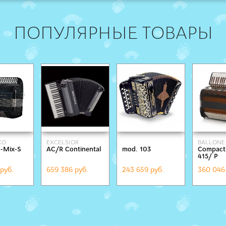
ПОПУЛЯРНЫЕ ТОВАРЫ
KO
EXCELSIOR
BALLONE 
-Mix-S
AC/R Continental
mod. 103
Compact 
ONS
415/ Р
руб.
659 386 руб.
243 659 руб.
360 046