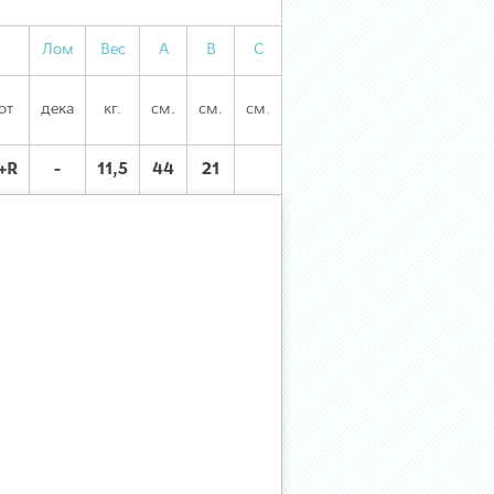
Лом
Вес
А
В
С
от
дека
кг.
см.
см.
см.
+R
-
11,5
44
21