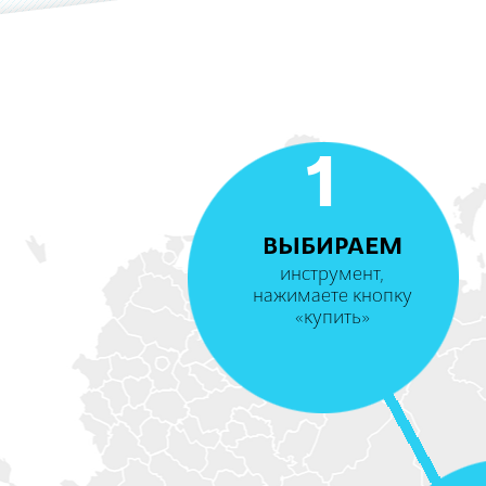
1
ВЫБИРАЕМ
инструмент,
нажимаете кнопку
«купить»