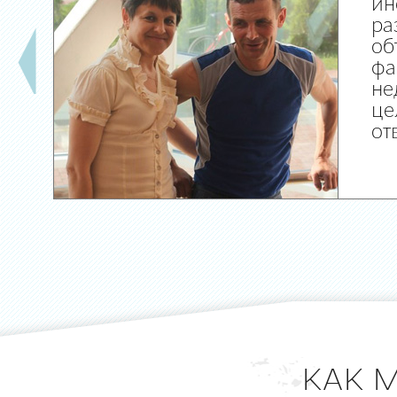
ин
ра
об
фа
не
це
от
КАК 