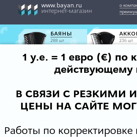
www.bayan.ru
о компа
интернет-магазин
преимущ
БАЯНЫ
АККО
288 шт.
236 шт.
1 у.е. = 1 евро (€) п
действующему к
В СВЯЗИ С РЕЗКИМИ
ЦЕНЫ НА САЙТЕ МОГ
Работы по корректировке 