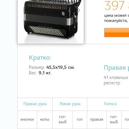
397 
цена может 
пожалуйста,
Кратко:
Правая 
Размер:
45,5х19,5 см.
Вес:
9,1 кг.
41 клавиша 
регистр
Правая рука
Левая рука
Голоса
гот-
гот-
кнопки
ноты
гот
правая
го
выб
выб