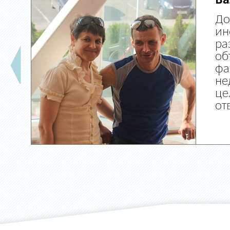
Ва
До
ин
ра
об
фа
не
це
от