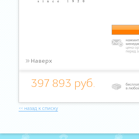
нажмите
менедж
цена ор
перед 
»
Наверх
397 893 руб.
бесплат
в любо
<< назад к списку