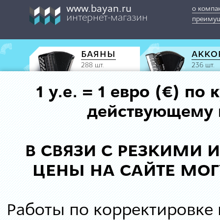
www.bayan.ru
о компа
интернет-магазин
преимущ
БАЯНЫ
АККО
288 шт.
236 шт.
1 у.е. = 1 евро (€) п
действующему к
В СВЯЗИ С РЕЗКИМИ
ЦЕНЫ НА САЙТЕ МОГ
Работы по корректировке 