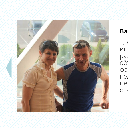
Ва
До
ин
ра
об
фа
не
це
от