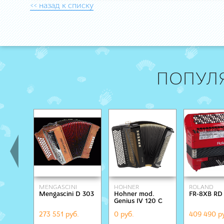
<< назад к списку
ПОПУЛ
MENGASCINI
HOHNER
ROLAND
Mengascini D 303
Hohner mod.
FR-8XB RD
Genius IV 120 C
de Luxe
273 551 руб.
0 руб.
409 490 р