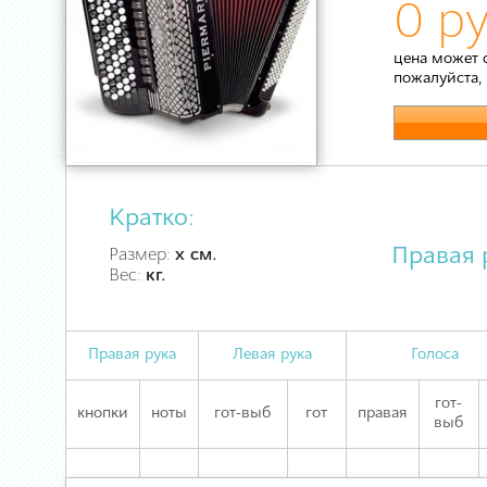
0 ру
цена может 
пожалуйста,
Кратко:
Правая 
Размер:
х см.
Вес:
кг.
Правая рука
Левая рука
Голоса
гот-
кнопки
ноты
гот-выб
гот
правая
выб