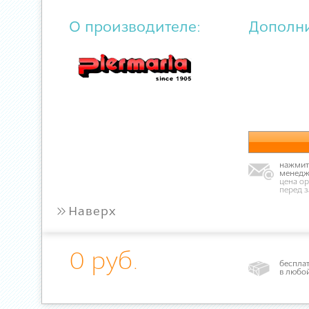
О производителе:
Дополн
нажмите
менедж
цена ор
перед 
»
Наверх
0 руб.
бесплат
в любо