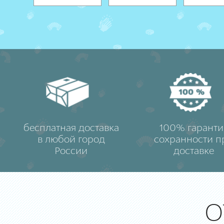
бесплатная доставка
100% гаранти
в любой город
сохранности п
России
доставке
О