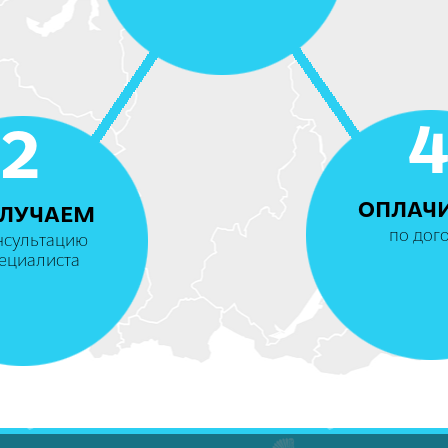
2
ОПЛАЧ
ЛУЧАЕМ
по дог
нсультацию
ециалиста