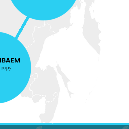
4
ИВАЕМ
овору