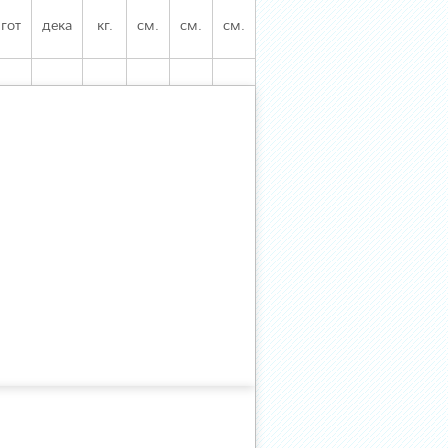
гот
дека
кг.
см.
см.
см.