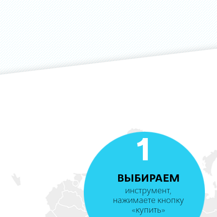
1
ВЫБИРАЕМ
инструмент,
нажимаете кнопку
«купить»