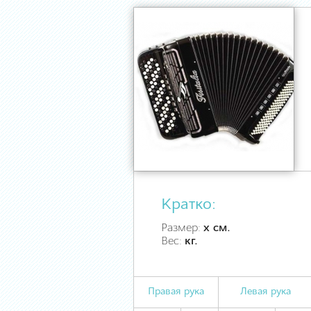
Кратко:
Размер:
х см.
Вес:
кг.
Правая рука
Левая рука