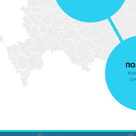
ПО
Ко
сп