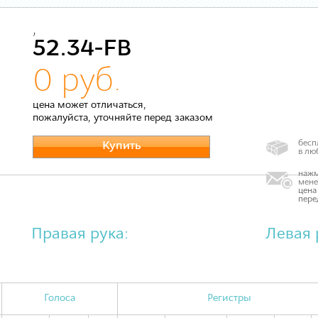
,
52.34-FB
0 руб.
цена может отличаться,
пожалуйста, уточняйте перед заказом
бесп
Купить
в лю
нажм
мене
цена
пере
Правая рука:
Левая 
Голоса
Регистры