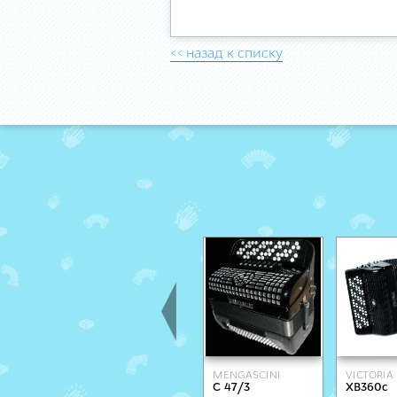
<< назад к списку
MENGASCINI
VICTORIA
C 47/3
XB360c