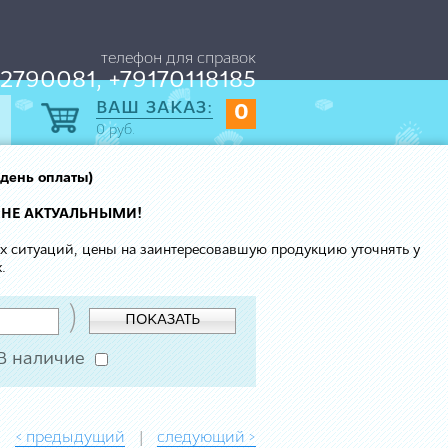
телефон для справок
2790081, +79170118185
ВАШ ЗАКАЗ:
0
0
руб.
 день оплаты)
 НЕ АКТУАЛЬНЫМИ!
ых ситуаций, цены на заинтересовавшую продукцию уточнять у
.
)
ПОКАЗАТЬ
В наличие
< предыдущий
следующий >
|