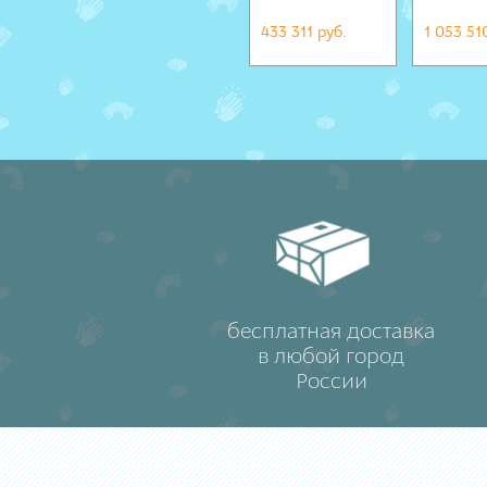
433 311 руб.
1 053 51
бесплатная доставка
в любой город
России