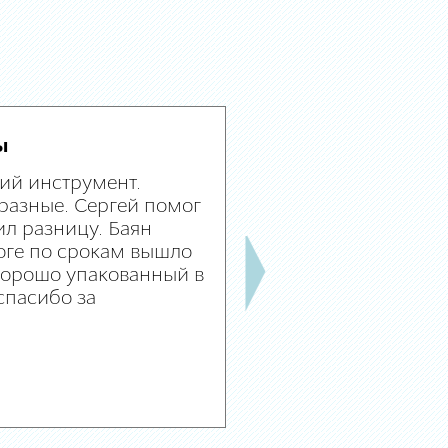
ы
ий инструмент.
разные. Сергей помог
л разницу. Баян
оге по срокам вышло
 хорошо упакованный в
спасибо за