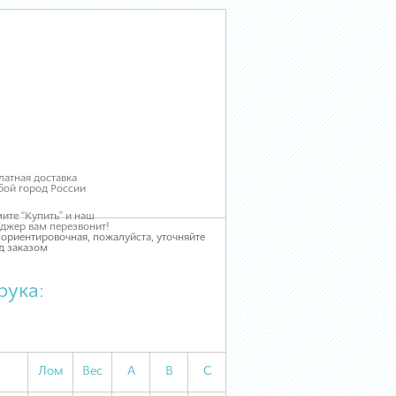
латная доставка
бой город России
ите “Купить” и наш
джер вам перезвонит!
 ориентировочная, пожалуйста, уточняйте
д заказом
рука:
Лом
Вес
А
В
С