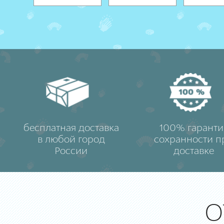
бесплатная доставка
100% гаранти
в любой город
сохранности п
России
доставке
О