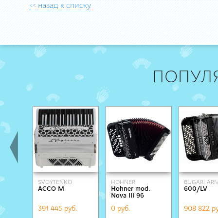
<< назад к списку
ПОПУЛ
SVOYTENKO
HOHNER
BUGARI A
ACCO M
Hohner mod.
600/LV
ACCORDIONS
Nova III 96
391 445 руб.
0 руб.
908 822 ру