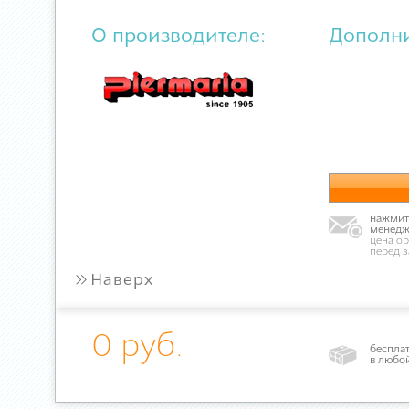
О производителе:
Дополн
нажмите
менедж
цена ор
перед 
»
Наверх
0 руб.
бесплат
в любо