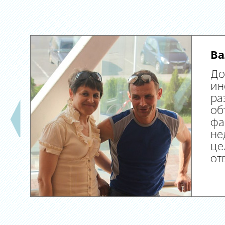
Ва
До
ин
ра
об
фа
не
це
от