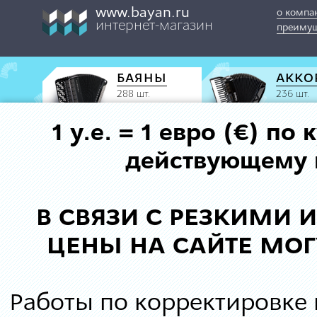
www.bayan.ru
о компа
интернет-магазин
преимущ
БАЯНЫ
АККО
288 шт.
236 шт.
1 у.е. = 1 евро (€) п
действующему к
В СВЯЗИ С РЕЗКИМИ
ЦЕНЫ НА САЙТЕ МОГ
Работы по корректировке 