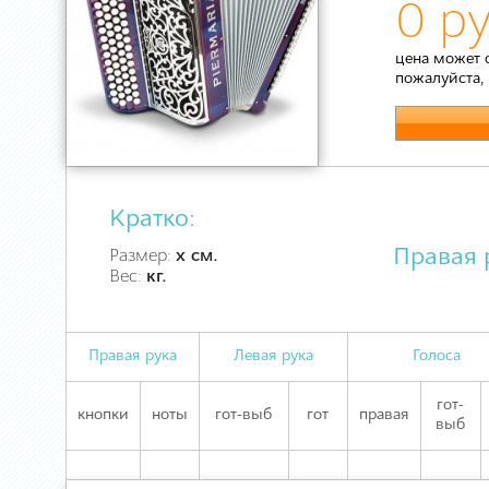
0 ру
цена может 
пожалуйста,
Кратко:
Правая 
Размер:
х см.
Вес:
кг.
Правая рука
Левая рука
Голоса
гот-
кнопки
ноты
гот-выб
гот
правая
выб