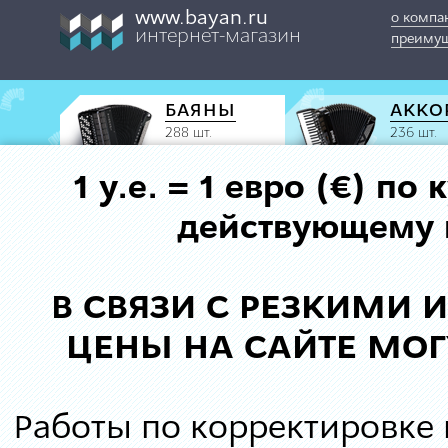
www.bayan.ru
о компа
интернет-магазин
преимущ
БАЯНЫ
АККО
288 шт.
236 шт.
1 у.е. = 1 евро (€) п
действующему к
В СВЯЗИ С РЕЗКИМИ
ЦЕНЫ НА САЙТЕ МОГ
Работы по корректировке 