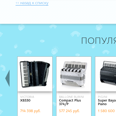
<< назад к списку
ПОПУЛ
VICTORIA
BALLONE BURINI
PIGINI
XB330
Compact Plus
Super Bayan
374/Р
Piano
714 398 руб.
577 245 руб.
1 580 600 