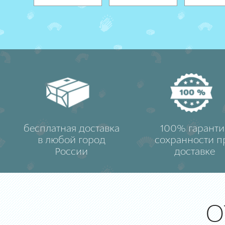
бесплатная доставка
100% гаранти
в любой город
сохранности п
России
доставке
О