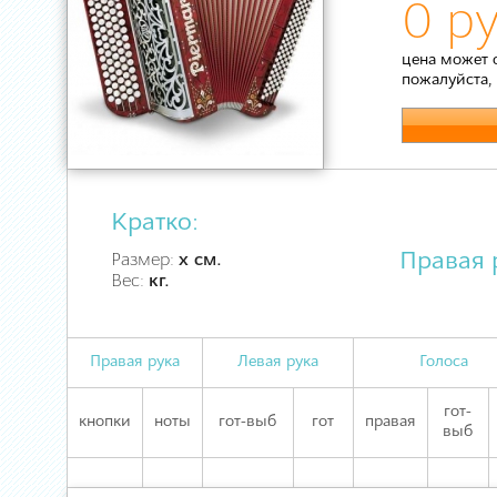
0 ру
цена может 
пожалуйста,
Кратко:
Правая 
Размер:
х см.
Вес:
кг.
Правая рука
Левая рука
Голоса
гот-
кнопки
ноты
гот-выб
гот
правая
выб