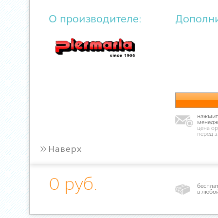
О производителе:
Дополн
нажмите
менедж
цена ор
перед 
»
Наверх
0 руб.
бесплат
в любо