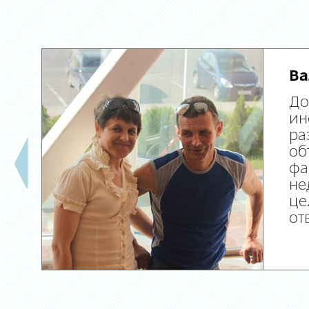
Ва
До
ин
ра
об
фа
не
це
от