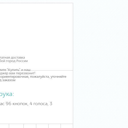
латная доставка
бой город России
ите “Купить” и наш
джер вам перезвонит!
 ориентировочная, пожалуйста, уточняйте
д заказом
рука:
ас 96 кнопок, 4 голоса, 3