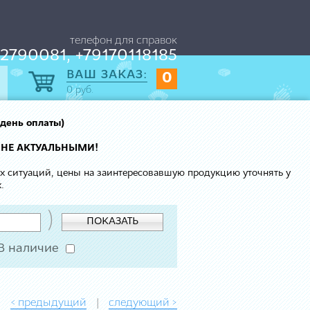
телефон для справок
2790081, +79170118185
ВАШ ЗАКАЗ:
0
0
руб.
 день оплаты)
 НЕ АКТУАЛЬНЫМИ!
ых ситуаций, цены на заинтересовавшую продукцию уточнять у
.
)
ПОКАЗАТЬ
В наличие
< предыдущий
следующий >
|