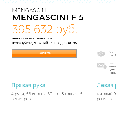
MENGASCINI ,
MENGASCINI F 5
395 632 руб.
цена может отличаться,
пожалуйста, уточняйте перед заказом
бесп
Купить
в лю
нажм
мене
цена
пере
Правая рука:
Левая 
4 ряда, 66 кнопок, 50 нот, 3 голоса, 6
готовый б
регистров
регистра