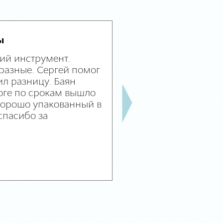
ы
ий инструмент.
разные. Сергей помог
л разницу. Баян
оге по срокам вышло
 хорошо упакованный в
спасибо за