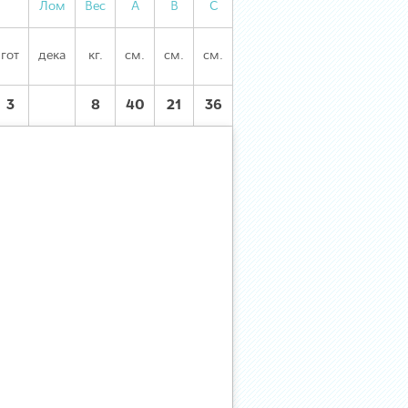
Лом
Вес
А
В
С
гот
дека
кг.
см.
см.
см.
3
8
40
21
36