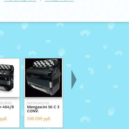
BURINI
MENGASCINI
EXCELSIOR
VICTORIA
on 464/B
Mengascini 56 С 3
496
mod. Ac
CONV.
руб.
599 099 руб.
398 646 руб.
563 681 