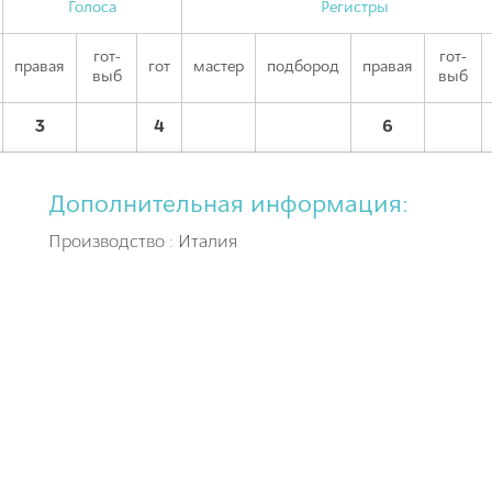
Голоса
Регистры
гот-
гот-
правая
гот
мастер
подбород
правая
выб
выб
3
4
6
Дополнительная информация:
Производство : Италия