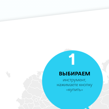
1
ВЫБИРАЕМ
инструмент,
нажимаете кнопку
«купить»