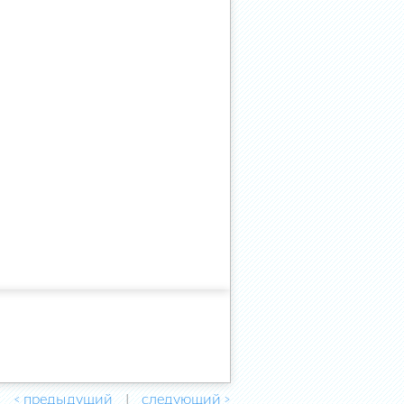
< предыдущий
следующий >
|