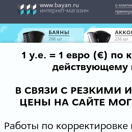
www.bayan.ru
о компа
интернет-магазин
преимущ
БАЯНЫ
АККО
288 шт.
236 шт.
1 у.е. = 1 евро (€) п
действующему к
В СВЯЗИ С РЕЗКИМИ
ЦЕНЫ НА САЙТЕ МОГ
Работы по корректировке 