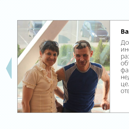
Ва
До
ин
ра
об
фа
не
це
от