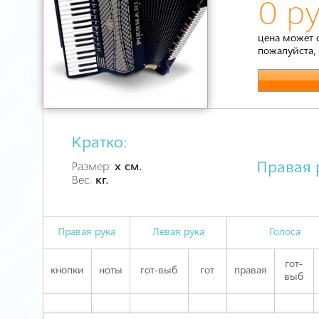
0 ру
цена может 
пожалуйста,
Кратко:
Правая 
Размер:
х см.
Вес:
кг.
Правая рука
Левая рука
Голоса
гот-
кнопки
ноты
гот-выб
гот
правая
выб