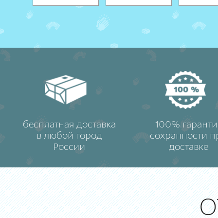
бесплатная доставка
100% гаранти
в любой город
сохранности п
России
доставке
О