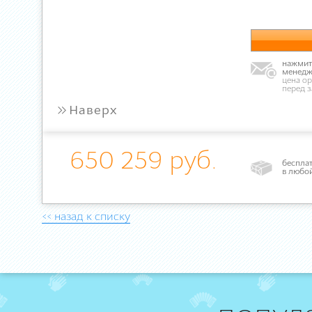
нажмите
менедж
цена ор
перед 
»
Наверх
650 259 руб.
бесплат
в любо
<< назад к списку