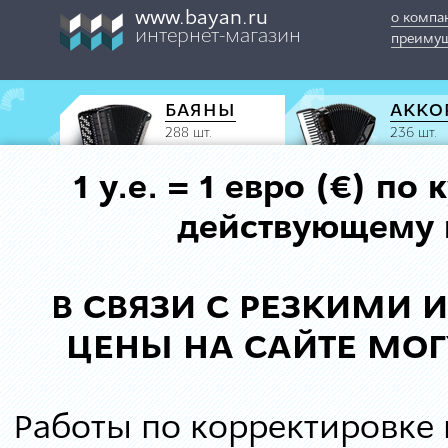
www.bayan.ru
о компа
интернет-магазин
преимущ
БАЯНЫ
АККО
288 шт.
236 шт.
1 у.е. = 1 евро (€) п
действующему к
В СВЯЗИ С РЕЗКИМИ
ЦЕНЫ НА САЙТЕ МОГ
Работы по корректировке 