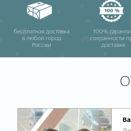
бесплатная доставка
100% гаранти
в любой город
сохранности п
России
доставке
О
Ва