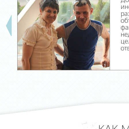
До
ин
ра
об
фа
не
це
от