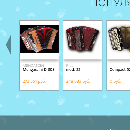
ПОПУЛ
MENGASCINI
F. LLI
Mengascini D 303
mod. 22
Compact 5
ALESSANDRINI
273 551 руб.
248 683 руб.
0 руб.