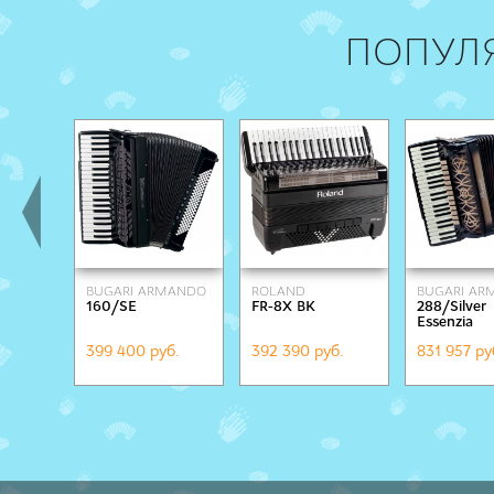
ПОПУЛ
BUGARI ARMANDO
ROLAND
BUGARI A
160/SE
FR-8X BK
288/Silver
Essenzia
beige/blac
399 400 руб.
392 390 руб.
831 957 ру