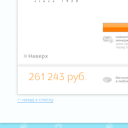
нажмите
менедж
цена ор
перед 
»
Наверх
261 243 руб.
бесплат
в любо
<< назад к списку