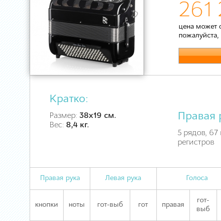
261 
цена может 
пожалуйста,
Кратко:
Правая 
Размер:
38х19 см.
Вес:
8,4 кг.
5 рядов, 67 
регистров
Правая рука
Левая рука
Голоса
гот-
кнопки
ноты
гот-выб
гот
правая
выб