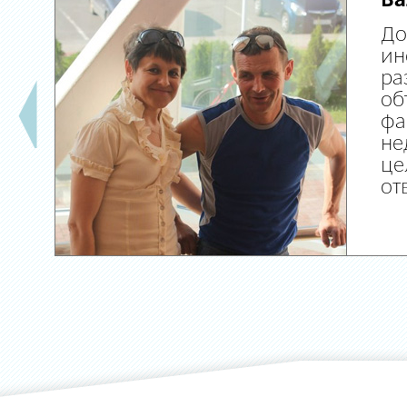
Ва
До
ин
ра
об
фа
не
це
от