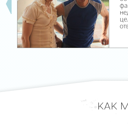
фа
не
це
от
КАК 