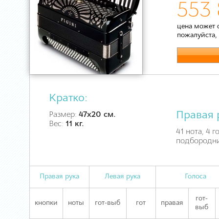
553 
цена может 
пожалуйста,
Кратко:
Правая 
Размер:
47х20 см.
Вес:
11 кг.
41 нота, 4 г
подбородни
Правая рука
Левая рука
Голоса
гот-
кнопки
ноты
гот-выб
гот
правая
выб