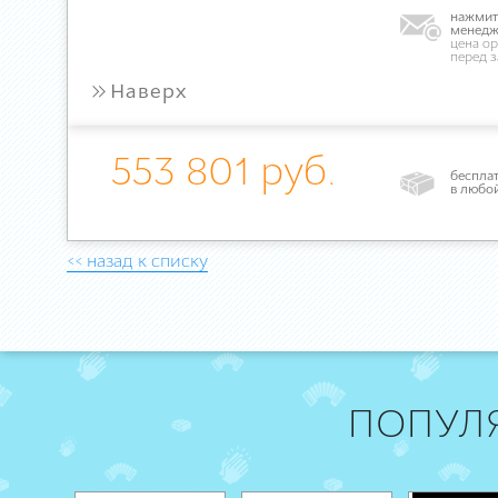
нажмите
менедж
цена ор
перед 
»
Наверх
553 801 руб.
бесплат
в любо
<< назад к списку
ПОПУЛ