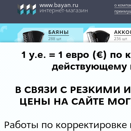
www.bayan.ru
о компа
интернет-магазин
преимущ
БАЯНЫ
АККО
288 шт.
236 шт.
1 у.е. = 1 евро (€) п
действующему к
В СВЯЗИ С РЕЗКИМИ
ЦЕНЫ НА САЙТЕ МОГ
Работы по корректировке 