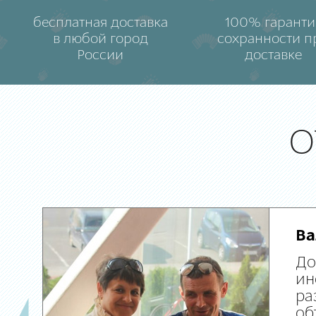
бесплатная доставка
100% гаранти
в любой город
сохранности п
России
доставке
О
Ва
До
ин
ра
об