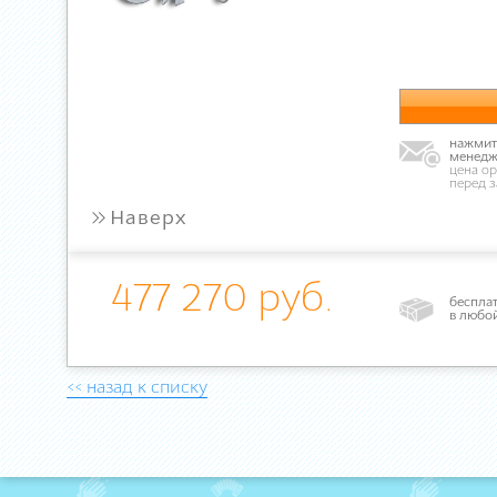
нажмите
менедж
цена ор
перед 
»
Наверх
477 270 руб.
бесплат
в любо
<< назад к списку