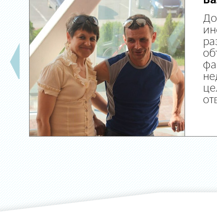
Ва
До
ин
ра
об
фа
не
це
от