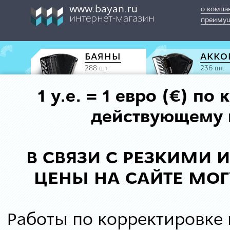
www.bayan.ru
о компа
интернет-магазин
преимущ
БАЯНЫ
АККО
288 шт.
236 шт.
1 у.е. = 1 евро (€) п
действующему к
В СВЯЗИ С РЕЗКИМИ
ЦЕНЫ НА САЙТЕ МОГ
Работы по корректировке 