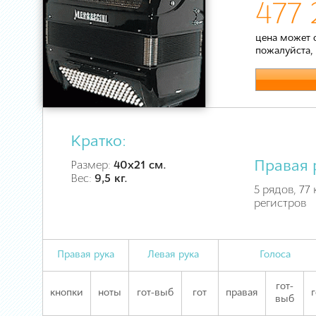
477 
цена может 
пожалуйста,
Кратко:
Правая 
Размер:
40х21 см.
Вес:
9,5 кг.
5 рядов, 77 
регистров
Правая рука
Левая рука
Голоса
гот-
кнопки
ноты
гот-выб
гот
правая
г
выб