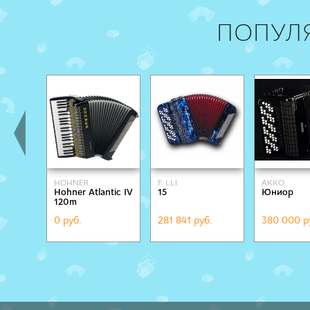
ПОПУЛ
HOHNER
F. LLI
AKKO
Hohner Atlantic IV
15
Юниор
ALESSANDRINI
120m
0 руб.
281 841 руб.
380 000 р