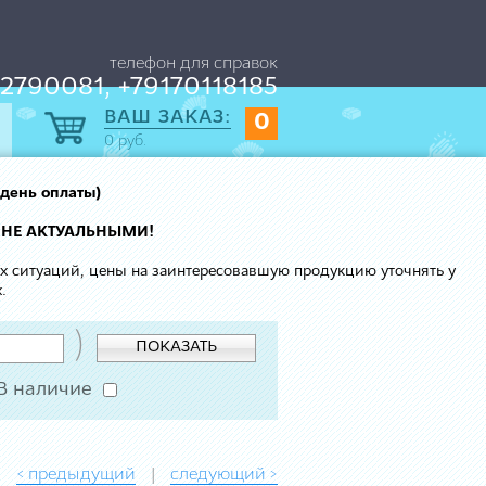
телефон для справок
2790081, +79170118185
ВАШ ЗАКАЗ:
0
0
руб.
 день оплаты)
 НЕ АКТУАЛЬНЫМИ!
ых ситуаций, цены на заинтересовавшую продукцию уточнять у
.
)
ПОКАЗАТЬ
В наличие
< предыдущий
следующий >
|