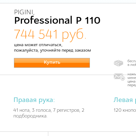
PIGINI,
Professional P 110
744 541 руб.
цена может отличаться,
пожалуйста, уточняйте перед заказом
бесп
Купить
в лю
нажм
мене
цена
пере
Правая рука:
Левая 
41 нота, 3 голоса, 7 регистров, 2
120 кнопок
подбородника.