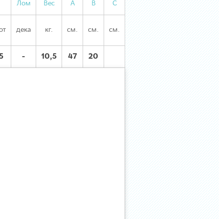
Лом
Вес
А
В
С
от
дека
кг.
см.
см.
см.
5
-
10,5
47
20