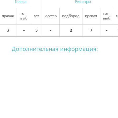
Голоса
Регистры
гот-
гот-
правая
гот
мастер
подбород
правая
г
выб
выб
3
-
5
-
2
7
-
Дополнительная информация: