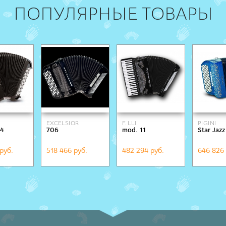
ПОПУЛЯРНЫЕ ТОВАРЫ
EXCELSIOR
F. LLI
PIGINI
 4
706
mod. 11
Star Jaz
ALESSANDRINI
руб.
518 466 руб.
482 294 руб.
646 826 