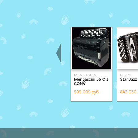
MENGASCINI
PIGINI
Mengascini 56 С 3
Star Jazz
CONV.
599 099 руб.
843 930 