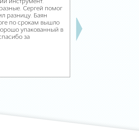
ий инструмент.
разные. Сергей помог
л разницу. Баян
оге по срокам вышло
 хорошо упакованный в
спасибо за