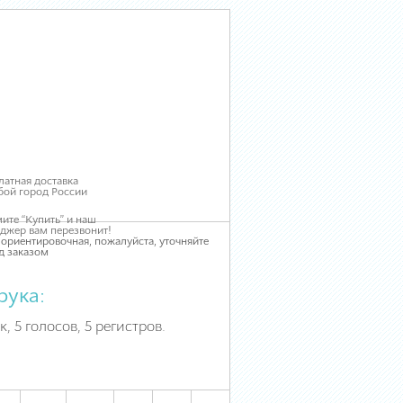
латная доставка
бой город России
ите “Купить” и наш
джер вам перезвонит!
 ориентировочная, пожалуйста, уточняйте
д заказом
рука:
, 5 голосов, 5 регистров.