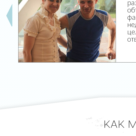
ра
об
фа
не
це
от
КАК 