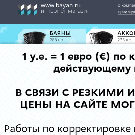
www.bayan.ru
о компа
интернет-магазин
преимущ
БАЯНЫ
АККО
288 шт.
236 шт.
1 у.е. = 1 евро (€) п
действующему к
В СВЯЗИ С РЕЗКИМИ
ЦЕНЫ НА САЙТЕ МОГ
Работы по корректировке 