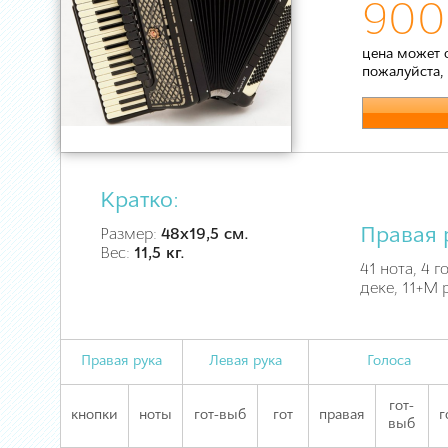
900
цена может 
пожалуйста,
Кратко:
Правая 
Размер:
48х19,5 см.
Вес:
11,5 кг.
41 нота, 4 
деке, 11+M 
Правая рука
Левая рука
Голоса
гот-
кнопки
ноты
гот-выб
гот
правая
г
выб