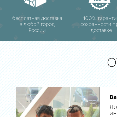
бесплатная доставка
100% гаранти
в любой город
сохранности п
России
доставке
О
Ва
До
ин