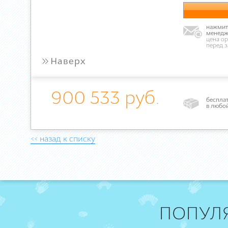
нажмите
менедж
цена ор
перед 
»
Наверх
900 533 руб.
бесплат
в любо
<< назад к списку
ПОПУЛ