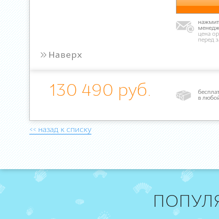
нажмите
менедж
цена ор
перед 
»
Наверх
130 490 руб.
бесплат
в любо
<< назад к списку
ПОПУЛ