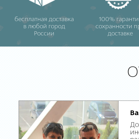
бесплатная доставка
100% гаранти
в любой город
сохранности п
России
доставке
О
Ва
До
ин