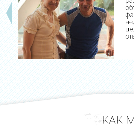
ра
об
фа
не
це
от
КАК 