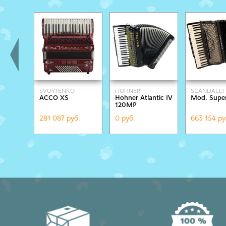
SVOYTENKO
HOHNER
SCANDALLI
ACCO XS
Hohner Atlantic IV
Mod. Super
ACCORDIONS
120MP
281 087 руб.
0 руб.
663 154 ру