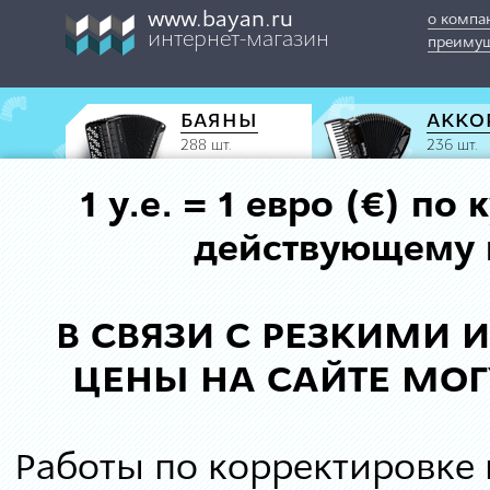
www.bayan.ru
о компа
интернет-магазин
преимущ
БАЯНЫ
АККО
288 шт.
236 шт.
1 у.е. = 1 евро (€) п
действующему к
В СВЯЗИ С РЕЗКИМИ
ЦЕНЫ НА САЙТЕ МОГ
Работы по корректировке 