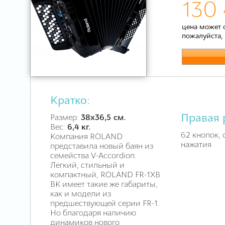
130 
цена может 
пожалуйста,
Кратко:
Правая 
Размер:
38х36,5 см.
Вес:
6,4 кг.
62 кнопок, 
Компания ROLAND
нажатия
представила новый баян из
семейства V-Accordion.
Легкий, стильный и
компактный, ROLAND FR-1XB
BK имеет такие же габариты,
как и модели из
предшествующей серии FR-1.
Но благодаря наличию
динамиков нового