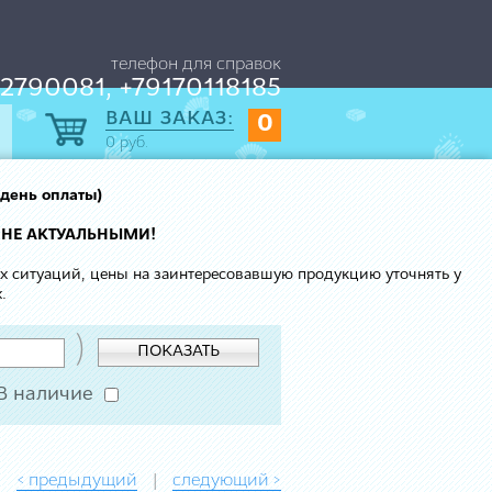
телефон для справок
2790081, +79170118185
ВАШ ЗАКАЗ:
0
0
руб.
 день оплаты)
 НЕ АКТУАЛЬНЫМИ!
ых ситуаций, цены на заинтересовавшую продукцию уточнять у
.
)
ПОКАЗАТЬ
В наличие
< предыдущий
следующий >
|