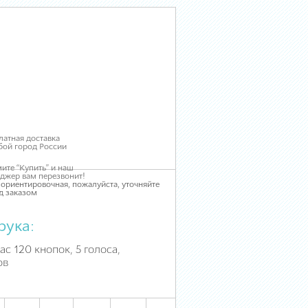
латная доставка
бой город России
ите “Купить” и наш
джер вам перезвонит!
 ориентировочная, пожалуйста, уточняйте
д заказом
рука:
ас 120 кнопок, 5 голоса,
ов