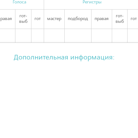
Голоса
Регистры
гот-
гот-
правая
гот
мастер
подбород
правая
гот
выб
выб
Дополнительная информация: