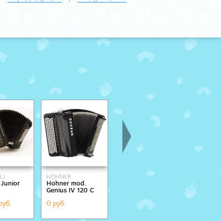
LI
HOHNER
MENGASCINI
 Junior
Hohner mod.
C 53/3
Bayab - 
Genius IV 120 C
руб.
0 руб.
443 108 руб.
0 руб.