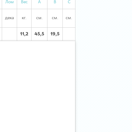
Лом
Вес
А
В
С
дека
кг.
см.
см.
см.
11,2
45,5
19,5