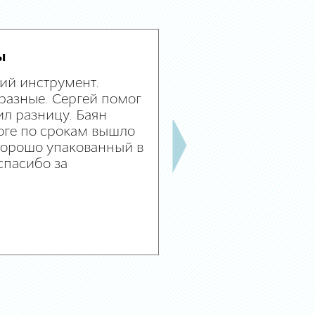
ы
ий инструмент.
разные. Сергей помог
л разницу. Баян
оге по срокам вышло
 хорошо упакованный в
спасибо за