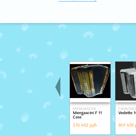
MENGASCINI
СAVAGNO
Mengascini F 11
Vedette 1
Cass
576 492 руб.
801 478 