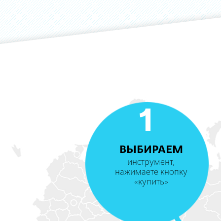
1
ВЫБИРАЕМ
инструмент,
нажимаете кнопку
«купить»