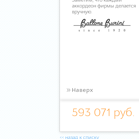
Заметим, что каждый
аккордеон фирмы делается
вручную.
»
Наверх
593 071 руб.
<< назад к списку