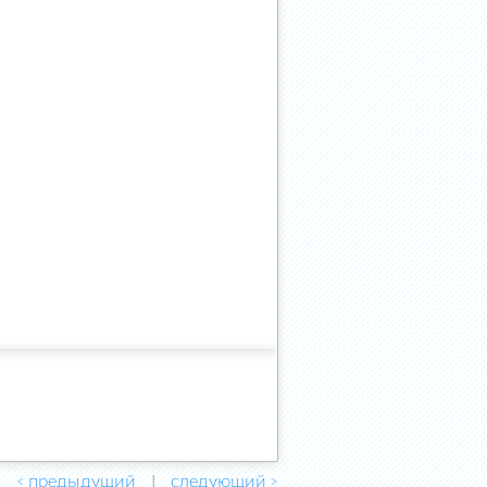
< предыдущий
следующий >
|