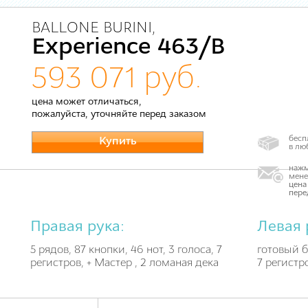
BALLONE BURINI,
Experience 463/B
593 071 руб.
цена может отличаться,
пожалуйста, уточняйте перед заказом
бесп
Купить
в лю
нажм
мене
цена
пере
Правая рука:
Левая 
5 рядов, 87 кнопки, 46 нот, 3 голоса, 7
готовый б
регистров, + Мастер , 2 ломаная дека
7 регистр