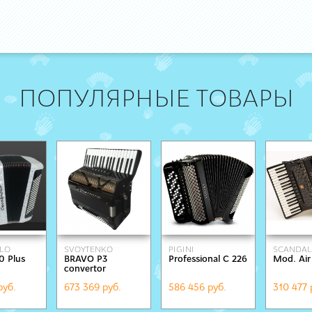
ПОПУЛЯРНЫЕ ТОВАРЫ
LO
SVOYTENKO
PIGINI
SCANDAL
0 Plus
BRAVO P3
Professional C 226
Mod. Air
ACCORDIONS
convertor
руб.
673 369 руб.
586 456 руб.
310 477 