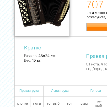
707 
цена может 
пожалуйста,
Кратко:
Правая 
Размер:
46х24 см.
Вес:
13 кг.
61 нота, 4 г
подбородни
Правая рука
Левая рука
Голоса
гот-
кнопки
ноты
гот-выб
гот
правая
выб