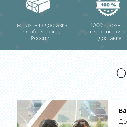
бесплатная доставка
100% гаранти
в любой город
сохранности п
России
доставке
О
Ва
До