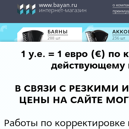
www.bayan.ru
о компа
интернет-магазин
преимущ
БАЯНЫ
АККО
288 шт.
236 шт.
1 у.е. = 1 евро (€) п
действующему к
В СВЯЗИ С РЕЗКИМИ
ЦЕНЫ НА САЙТЕ МОГ
Работы по корректировке 