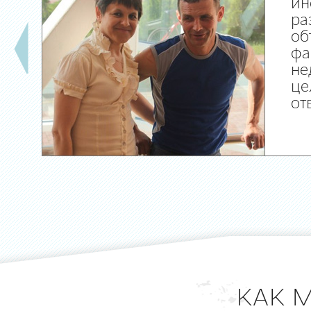
ин
ра
об
фа
не
це
от
КАК 