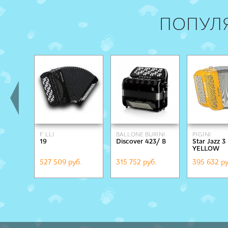
ПОПУЛ
F. LLI
BALLONE BURINI
PIGINI
19
Discover 423/ B
Star Jazz 3
ALESSANDRINI
YELLOW
527 509 руб.
315 752 руб.
395 632 ру