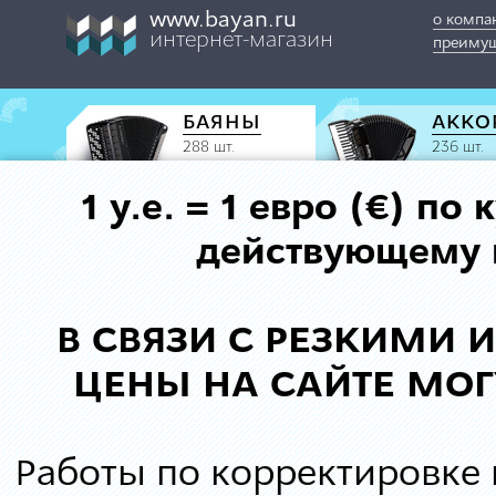
www.bayan.ru
о компа
интернет-магазин
преимущ
БАЯНЫ
АККО
288 шт.
236 шт.
1 у.е. = 1 евро (€) п
действующему к
В СВЯЗИ С РЕЗКИМИ
ЦЕНЫ НА САЙТЕ МОГ
Работы по корректировке 