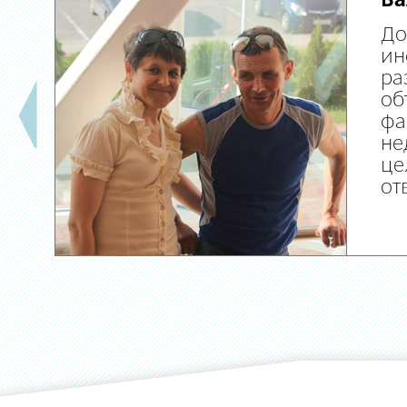
Ва
До
ин
ра
об
фа
не
це
от