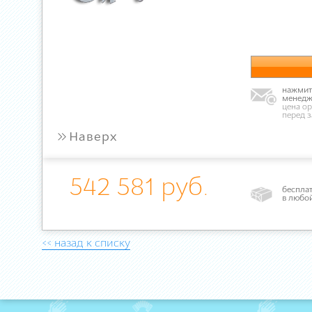
нажмите
менедж
цена ор
перед 
»
Наверх
542 581 руб.
бесплат
в любо
<< назад к списку