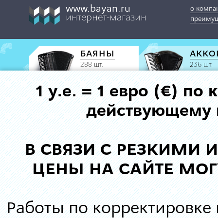
www.bayan.ru
о компа
интернет-магазин
преимущ
БАЯНЫ
АККО
288 шт.
236 шт.
1 у.е. = 1 евро (€) п
действующему к
В СВЯЗИ С РЕЗКИМИ
ЦЕНЫ НА САЙТЕ МОГ
Работы по корректировке 