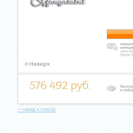
нажмите
менедж
цена ор
перед 
»
Наверх
576 492 руб.
бесплат
в любо
<< назад к списку