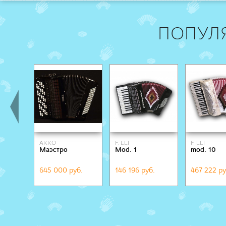
ПОПУЛ
AKKO
F. LLI
F. LLI
Маэстро
Mod. 1
mod. 10
ALESSANDRINI
ALESSANDR
645 000 руб.
146 196 руб.
467 222 ру