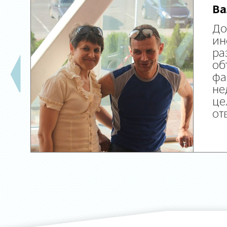
Ва
До
ин
ра
об
фа
не
це
от