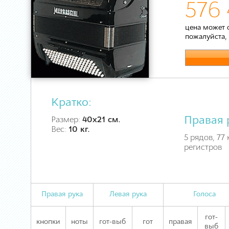
576 
цена может 
пожалуйста,
Кратко:
Правая 
Размер:
40х21 см.
Вес:
10 кг.
5 рядов, 77 
регистров
Правая рука
Левая рука
Голоса
гот-
кнопки
ноты
гот-выб
гот
правая
выб