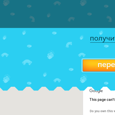
получи
пере
This page can'
Do you own this 