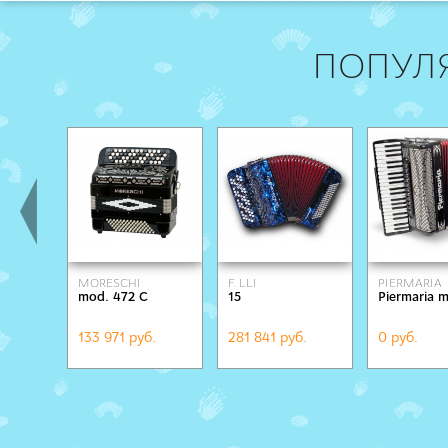
ПОПУЛ
MORESCHI
F. LLI
PIERMARIA
mod. 472 C
15
Piermaria 
ALESSANDRINI
133 971 руб.
281 841 руб.
0 руб.