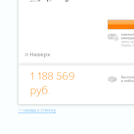
нажмите
менедж
цена ор
перед 
»
Наверх
1 188 569
бесплат
в любо
руб.
<< назад к списку