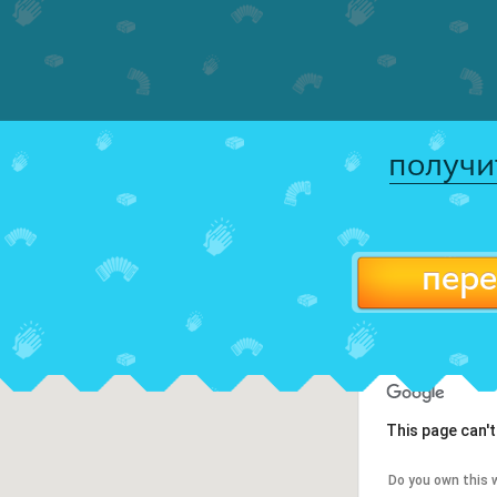
получи
пере
This page can'
Do you own this 