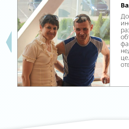
Ва
До
ин
ра
об
фа
не
це
от