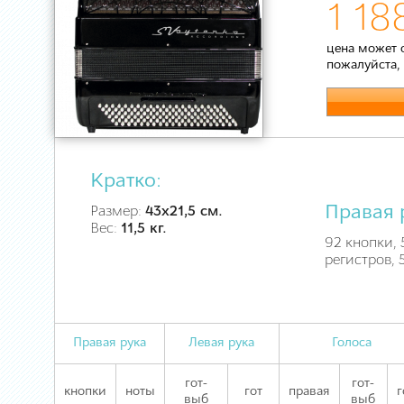
1 18
цена может 
пожалуйста,
Кратко:
Правая 
Размер:
43х21,5 см.
Вес:
11,5 кг.
92 кнопки, 5
регистров,
Правая рука
Левая рука
Голоса
гот-
гот-
кнопки
ноты
гот
правая
г
выб
выб