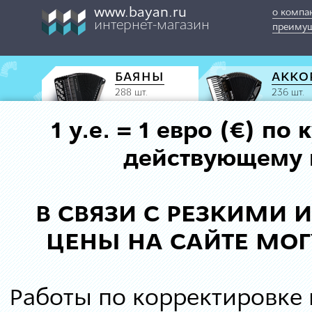
www.bayan.ru
о компа
интернет-магазин
преимущ
БАЯНЫ
АККО
288 шт.
236 шт.
1 у.е. = 1 евро (€) п
действующему к
В СВЯЗИ С РЕЗКИМИ
ЦЕНЫ НА САЙТЕ МОГ
Работы по корректировке 