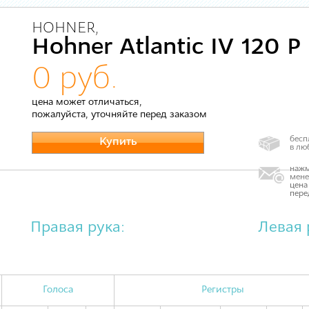
HOHNER,
Hohner Atlantic IV 120 P
0 руб.
цена может отличаться,
пожалуйста, уточняйте перед заказом
бесп
Купить
в лю
нажм
мене
цена
пере
Правая рука:
Левая 
Голоса
Регистры