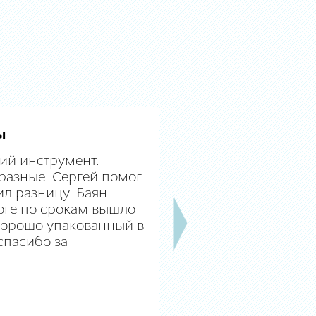
ы
ий инструмент.
разные. Сергей помог
л разницу. Баян
оге по срокам вышло
 хорошо упакованный в
спасибо за