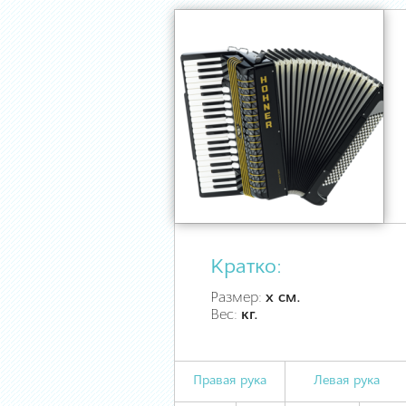
Кратко:
Размер:
х см.
Вес:
кг.
Правая рука
Левая рука