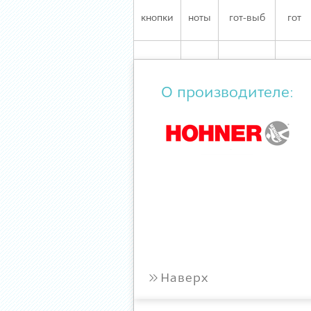
кнопки
ноты
гот-выб
гот
О производителе:
»
Наверх