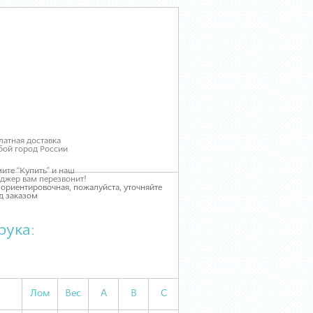
латная доставка
бой город России
ите “Купить” и наш
джер вам перезвонит!
 ориентировочная, пожалуйста, уточняйте
д заказом
рука:
Лом
Вес
А
В
С