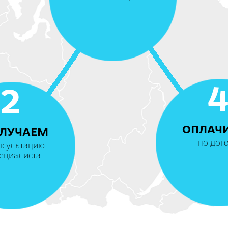
2
ОПЛАЧ
ЛУЧАЕМ
по дог
нсультацию
ециалиста