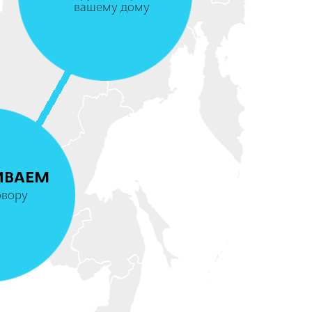
вашему дому
4
ИВАЕМ
овору