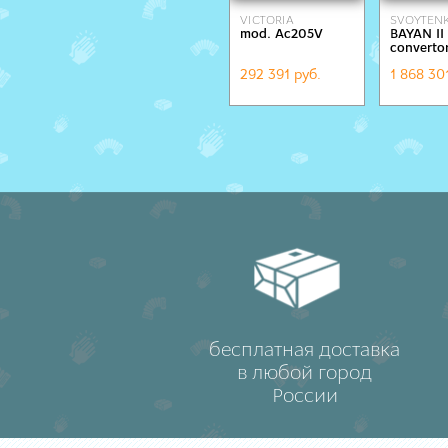
VICTORIA
SVOYTEN
mod. Ac205V
BAYAN II
ACCORDI
converto
292 391 руб.
1 868 30
бесплатная доставка
в любой город
России