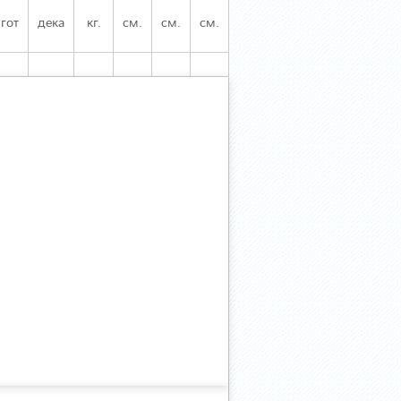
гот
дека
кг.
см.
см.
см.