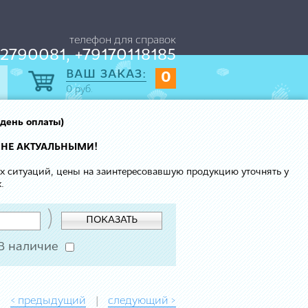
телефон для справок
2790081, +79170118185
ВАШ ЗАКАЗ:
0
0
руб.
 день оплаты)
 НЕ АКТУАЛЬНЫМИ!
ых ситуаций, цены на заинтересовавшую продукцию уточнять у
.
)
ПОКАЗАТЬ
В наличие
< предыдущий
следующий >
|