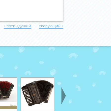
< предыдущий
следующий >
|