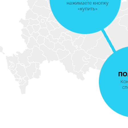
нажимаете кнопку
«купить»
ПО
Ко
сп