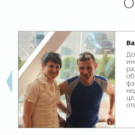
О
Ва
До
ин
ра
об
фа
не
це
от