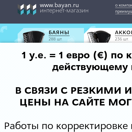
www.bayan.ru
о компа
интернет-магазин
преимущ
БАЯНЫ
АККО
288 шт.
236 шт.
1 у.е. = 1 евро (€) п
действующему к
В СВЯЗИ С РЕЗКИМИ
ЦЕНЫ НА САЙТЕ МОГ
Работы по корректировке 