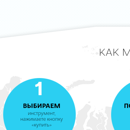
КАК 
1
ВЫБИРАЕМ
П
инструмент,
нажимаете кнопку
«купить»