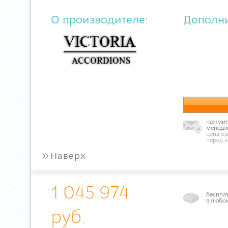
О производителе:
Дополн
нажмите
менедж
цена ор
перед 
»
Наверх
1 045 974
бесплат
в любо
руб.