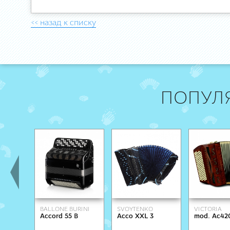
<< назад к списку
ПОПУЛ
BALLONE BURINI
SVOYTENKO
VICTORIA
Accord 55 B
Acco XXL 3
mod. Ac42
ACCORDIONS