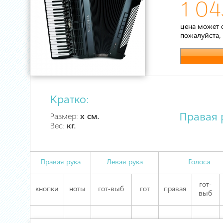
1 04
цена может 
пожалуйста,
Кратко:
Правая 
Размер:
х см.
Вес:
кг.
Правая рука
Левая рука
Голоса
гот-
кнопки
ноты
гот-выб
гот
правая
выб