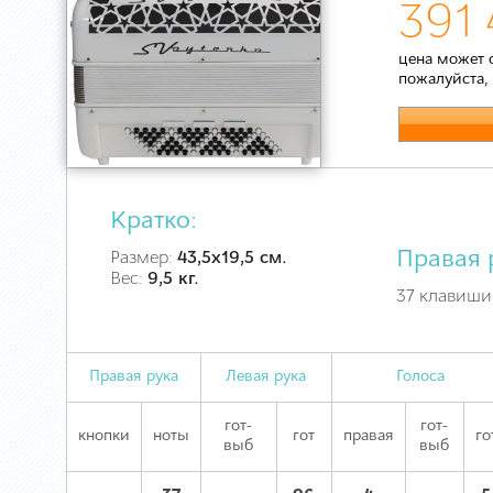
391 
цена может 
пожалуйста,
Кратко:
Правая 
Размер:
43,5х19,5 см.
Вес:
9,5 кг.
37 клавиши,
Правая рука
Левая рука
Голоса
гот-
гот-
кнопки
ноты
гот
правая
го
выб
выб