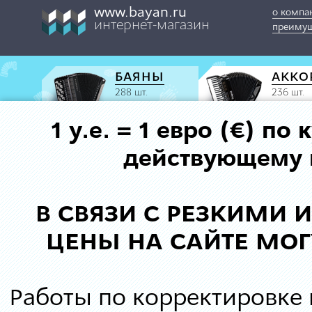
www.bayan.ru
о компа
интернет-магазин
преимущ
БАЯНЫ
АККО
288 шт.
236 шт.
1 у.е. = 1 евро (€) п
действующему к
В СВЯЗИ С РЕЗКИМИ
ЦЕНЫ НА САЙТЕ МОГ
Работы по корректировке 