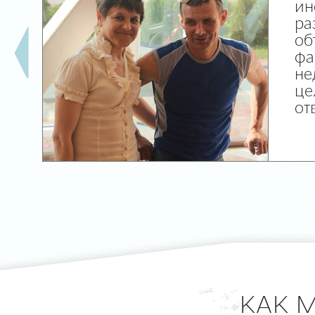
ин
ра
об
фа
не
це
от
КАК 