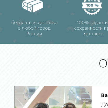
бесплатная доставка
100% гаранти
в любой город
сохранности п
России
доставке
О
Ва
До