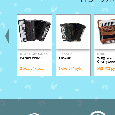
BUGARI ARMANDO
VICTORIA
PIGINI
BAYAN PRIME
XB540c
Wing 374
Cherrywoo
2 505 247 руб.
1 656 377 руб.
582 102 ру