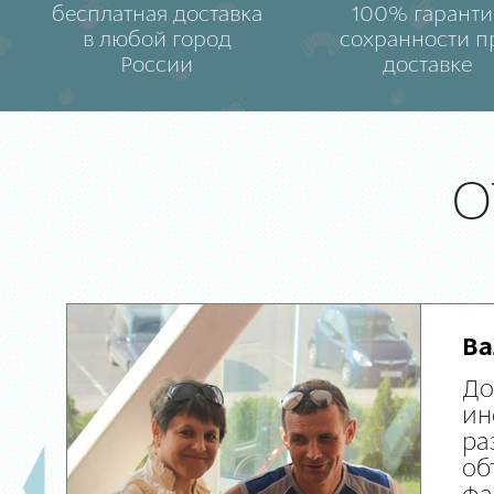
бесплатная доставка
100% гаранти
в любой город
сохранности п
России
доставке
О
Ва
До
ин
ра
об