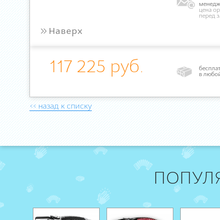
менедж
цена ор
перед 
»
Наверх
117 225 руб.
бесплат
в любо
<< назад к списку
ПОПУЛ