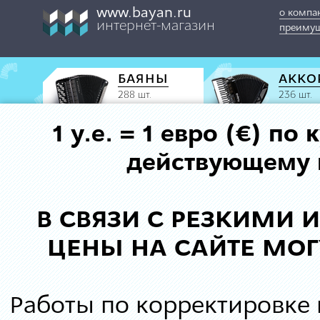
www.bayan.ru
о компа
интернет-магазин
преимущ
БАЯНЫ
АККО
288 шт.
236 шт.
1 у.е. = 1 евро (€) п
действующему к
В СВЯЗИ С РЕЗКИМИ
ЦЕНЫ НА САЙТЕ МОГ
Работы по корректировке 