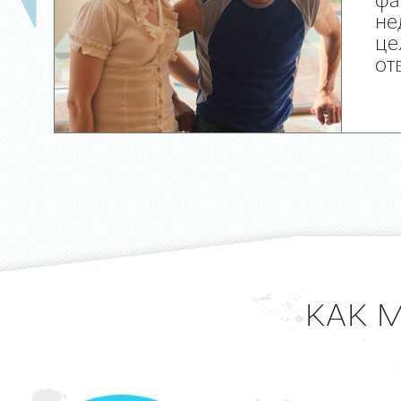
фа
не
це
от
КАК 