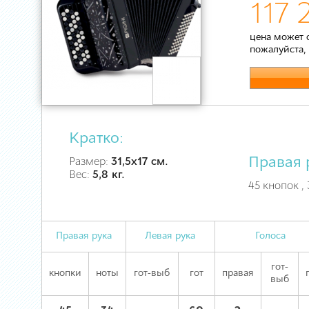
117 
цена может 
пожалуйста,
Кратко:
Правая 
Размер:
31,5х17 см.
Вес:
5,8 кг.
45 кнопок , 
Правая рука
Левая рука
Голоса
гот-
кнопки
ноты
гот-выб
гот
правая
выб