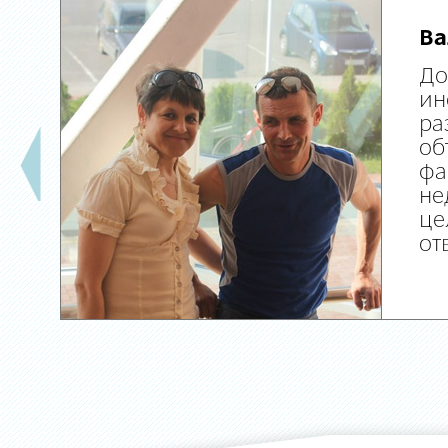
Ва
До
ин
ра
об
фа
не
це
от