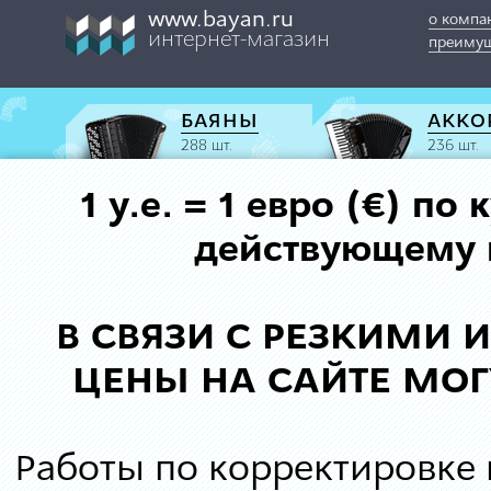
www.bayan.ru
о компа
интернет-магазин
преимущ
БАЯНЫ
АККО
288 шт.
236 шт.
1 у.е. = 1 евро (€) п
действующему к
В СВЯЗИ С РЕЗКИМИ
ЦЕНЫ НА САЙТЕ МОГ
Работы по корректировке 