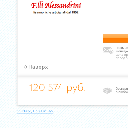
нажмите
менедж
цена ор
перед 
»
Наверх
120 574 руб.
бесплат
в любо
<< назад к списку