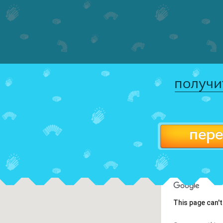
получи
пере
This page can'