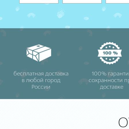
бесплатная доставка
100% гаранти
в любой город
сохранности п
России
доставке
О