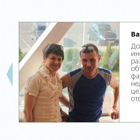
Ва
До
ин
ра
об
фа
не
це
от