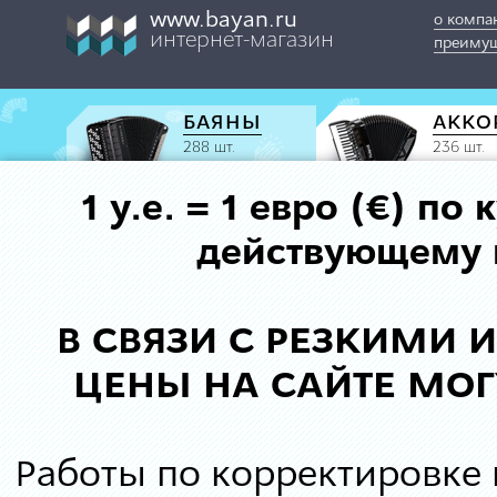
www.bayan.ru
о компа
интернет-магазин
преимущ
БАЯНЫ
АККО
288 шт.
236 шт.
1 у.е. = 1 евро (€) п
действующему к
В СВЯЗИ С РЕЗКИМИ
ЦЕНЫ НА САЙТЕ МОГ
Работы по корректировке 