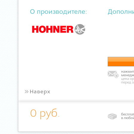
О производителе:
Дополн
нажмите
менедж
цена ор
перед 
»
Наверх
0 руб.
бесплат
в любо