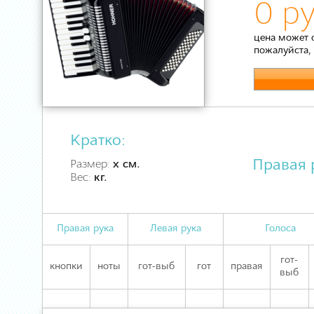
0 ру
цена может 
пожалуйста,
Кратко:
Правая 
Размер:
х см.
Вес:
кг.
Правая рука
Левая рука
Голоса
гот-
кнопки
ноты
гот-выб
гот
правая
выб