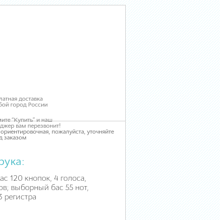
латная доставка
бой город России
ите “Купить” и наш
джер вам перезвонит!
 ориентировочная, пожалуйста, уточняйте
д заказом
рука:
ас 120 кнопок, 4 голоса,
ов; выборный бас 55 нот,
3 регистра