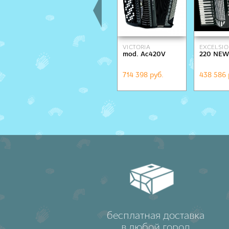
VICTORIA
EXCELSIO
mod. Ac420V
220 NEW
714 398 руб.
438 586 
бесплатная доставка
в любой город