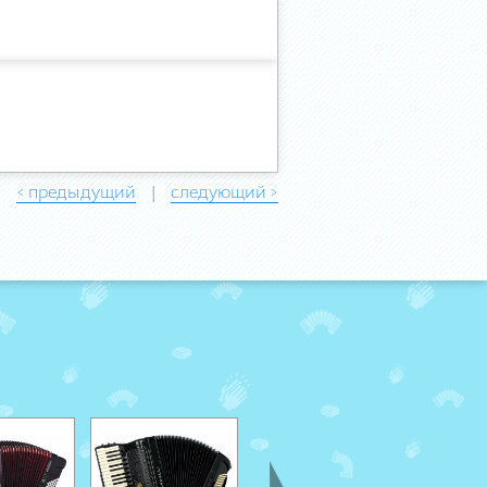
< предыдущий
следующий >
|