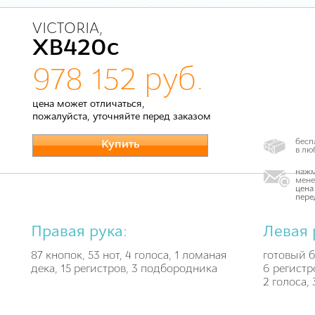
VICTORIA,
XB420c
978 152 руб.
цена может отличаться,
пожалуйста, уточняйте перед заказом
бесп
Купить
в лю
нажм
мене
цена
пере
Правая рука:
Левая 
87 кнопок, 53 нот, 4 голоса, 1 ломаная
готовый б
дека, 15 регистров, 3 подбородника
6 регистр
2 голоса, 