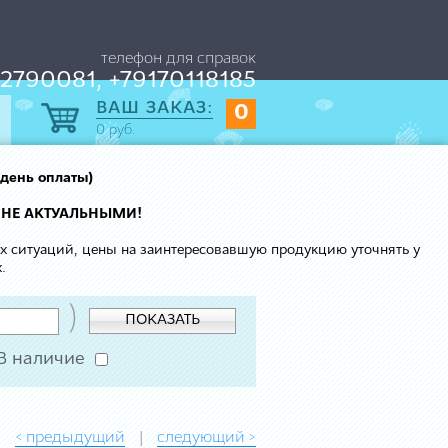
телефон для справок
2790081, +79170118185
ВАШ ЗАКАЗ:
0
0
руб.
 день оплаты)
 НЕ АКТУАЛЬНЫМИ!
ых ситуаций, цены на заинтересовавшую продукцию уточнять у
.
)
ПОКАЗАТЬ
В наличие
< предыдущий
следующий >
|