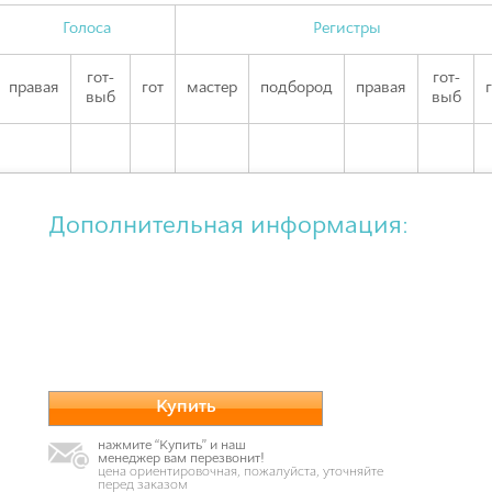
Голоса
Регистры
гот-
гот-
правая
гот
мастер
подбород
правая
выб
выб
Дополнительная информация:
Купить
нажмите “Купить” и наш
менеджер вам перезвонит!
цена ориентировочная, пожалуйста, уточняйте
перед заказом