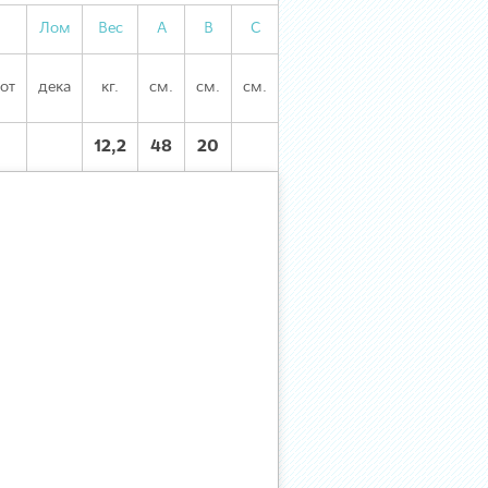
Лом
Вес
А
В
С
гот
дека
кг.
см.
см.
см.
12,2
48
20