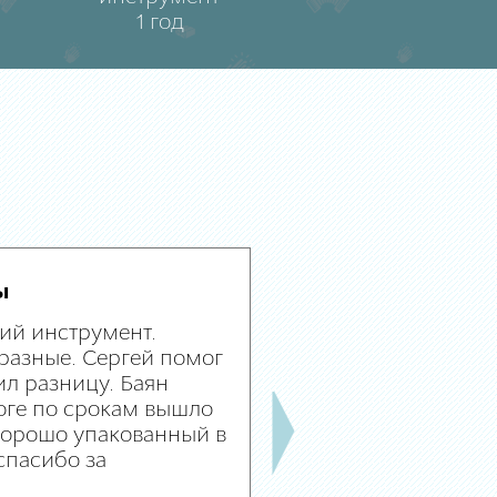
1 год
ы
ий инструмент.
разные. Сергей помог
л разницу. Баян
оге по срокам вышло
 хорошо упакованный в
спасибо за