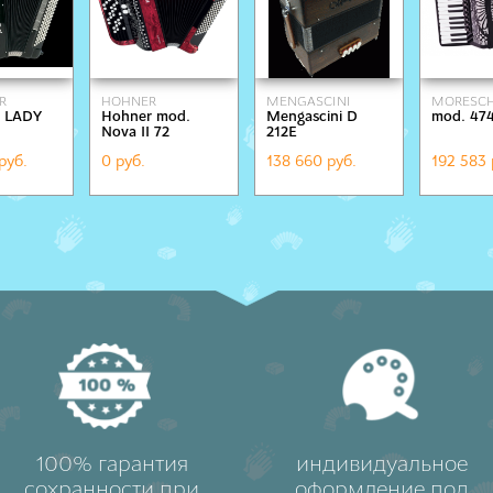
R
HOHNER
MENGASCINI
MORESCH
 LADY
Hohner mod.
Mengascini D
mod. 47
Nova II 72
212E
руб.
0 руб.
138 660 руб.
192 583 
100% гарантия
индивидуальное
сохранности при
оформление под