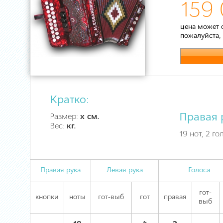
159 
цена может 
пожалуйста,
Кратко:
Правая 
Размер:
х см.
Вес:
кг.
19 нот, 2 го
Правая рука
Левая рука
Голоса
гот-
кнопки
ноты
гот-выб
гот
правая
выб