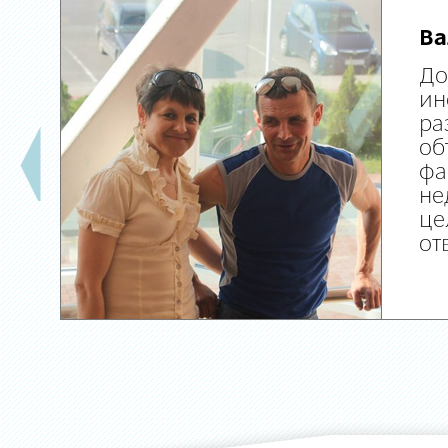
Ва
До
ин
ра
об
фа
не
це
от