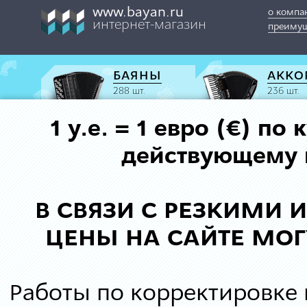
www.bayan.ru
о компа
интернет-магазин
преимущ
БАЯНЫ
АККО
288 шт.
236 шт.
1 у.е. = 1 евро (€) п
действующему к
В СВЯЗИ С РЕЗКИМИ
ЦЕНЫ НА САЙТЕ МОГ
Работы по корректировке 