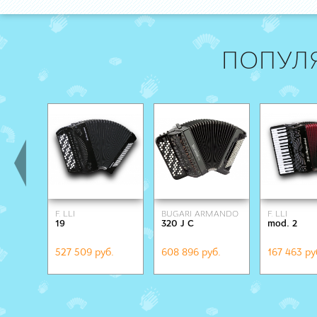
ПОПУЛ
F. LLI
BUGARI ARMANDO
F. LLI
19
320 J C
mod. 2
ALESSANDRINI
ALESSANDR
527 509 руб.
608 896 руб.
167 463 ру