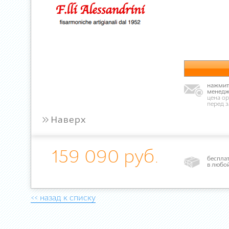
нажмите
менедж
цена ор
перед 
»
Наверх
159 090 руб.
бесплат
в любо
<< назад к списку