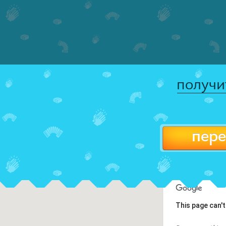
получи
пере
This page can'