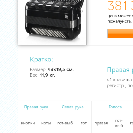
381 
цена может 
пожалуйста,
Кратко:
Правая 
Размер:
48х19,5 см.
Вес:
11,9 кг.
41 клавиша 
регистр , л
Правая рука
Левая рука
Голоса
гот-
кнопки
ноты
гот-выб
гот
правая
г
выб