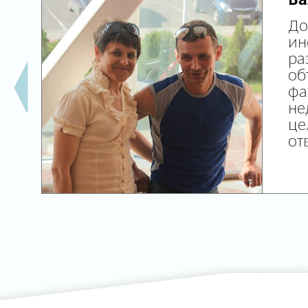
Ва
До
ин
ра
об
фа
не
це
от