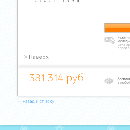
нажмите
менедж
цена ор
перед 
»
Наверх
381 314 руб.
бесплат
в любо
<< назад к списку