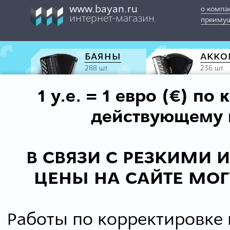
www.bayan.ru
о компа
интернет-магазин
преимущ
БАЯНЫ
АККО
288 шт.
236 шт.
1 у.е. = 1 евро (€) п
действующему к
В СВЯЗИ С РЕЗКИМИ
ЦЕНЫ НА САЙТЕ МОГ
Работы по корректировке 