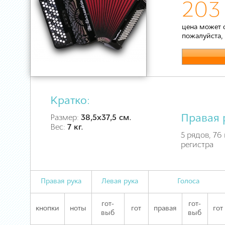
203
цена может 
пожалуйста,
Кратко:
Правая 
Размер:
38,5х37,5 см.
Вес:
7 кг.
5 рядов, 76 
регистра
Правая рука
Левая рука
Голоса
гот-
гот-
кнопки
ноты
гот
правая
гот
выб
выб