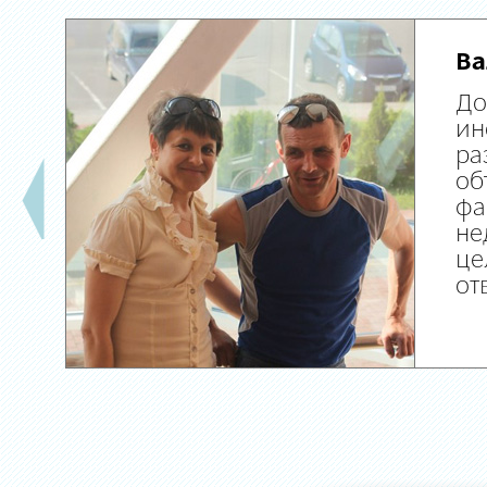
Ва
До
ин
ра
об
фа
не
це
от