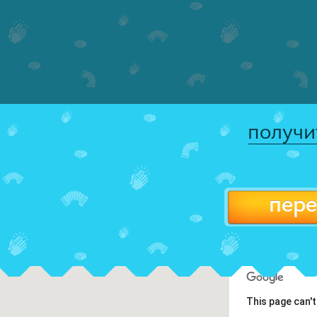
получи
пере
This page can'