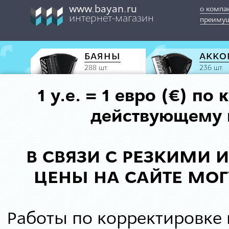
www.bayan.ru
о компа
интернет-магазин
преимущ
БАЯНЫ
АККО
288 шт.
236 шт.
1 у.е. = 1 евро (€) п
действующему к
В СВЯЗИ С РЕЗКИМИ
ЦЕНЫ НА САЙТЕ МОГ
Работы по корректировке 