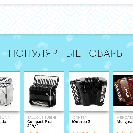
ПОПУЛЯРНЫЕ ТОВАРЫ
BURINI
BALLONE BURINI
ЮПИТЕР
MENGASC
ction
Compact Plus
Юпитер 3
Mengasci
344/Р