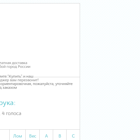
латная доставка
бой город России
ите “Купить” и наш
джер вам перезвонит!
 ориентировочная, пожалуйста, уточняйте
д заказом
рука:
, 4 голоса
Лом
Вес
А
В
С