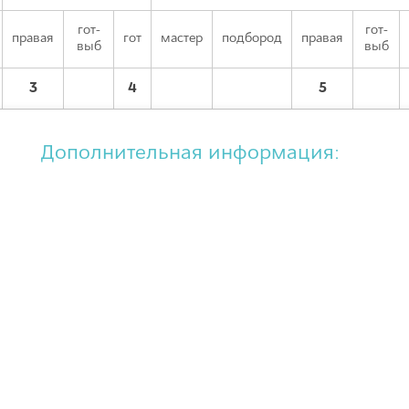
гот-
гот-
правая
гот
мастер
подбород
правая
выб
выб
3
4
5
Дополнительная информация: