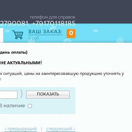
телефон для справок
2790081, +79170118185
ВАШ ЗАКАЗ:
0
0
руб.
 день оплаты)
 НЕ АКТУАЛЬНЫМИ!
ых ситуаций, цены на заинтересовавшую продукцию уточнять у
.
)
ПОКАЗАТЬ
В наличие
< предыдущий
следующий >
|