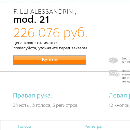
F. LLI ALESSANDRINI,
mod. 21
226 076 руб.
цена может отличаться,
пожалуйста, уточняйте перед заказом
бесп
Купить
в лю
нажм
мене
цена
пере
Правая рука:
Левая 
34 ноты, 3 голоса, 5 регистров
12 кнопок
Голоса
Регистры