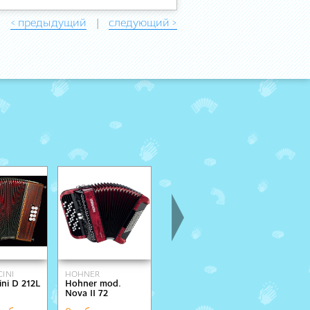
< предыдущий
следующий >
|
INI
HOHNER
MENGASCINI
PIGINI
ni D 212L
Hohner mod.
Mengascini Celty
Preludio
Nova II 72