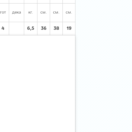
гот
дека
кг.
см.
см.
см.
4
6,5
36
38
19