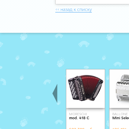
<< назад к списку
MORESCHI
BALLONE 
mod. 418 C
Mini Sele