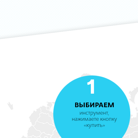
1
ВЫБИРАЕМ
инструмент,
нажимаете кнопку
«купить»