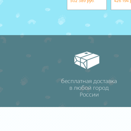
502 389 руб.
426 194 
бесплатная доставка
в любой город
России