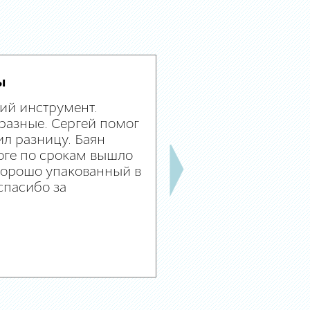
ы
ий инструмент.
разные. Сергей помог
л разницу. Баян
оге по срокам вышло
 хорошо упакованный в
спасибо за