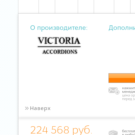
О производителе:
Дополн
нажмите
менедж
цена ор
перед 
»
Наверх
224 568 руб.
бесплат