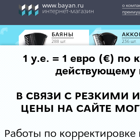
www.bayan.ru
о компа
интернет-магазин
преимущ
БАЯНЫ
АККО
288 шт.
236 шт.
1 у.е. = 1 евро (€) п
действующему к
В СВЯЗИ С РЕЗКИМИ
ЦЕНЫ НА САЙТЕ МОГ
Работы по корректировке 