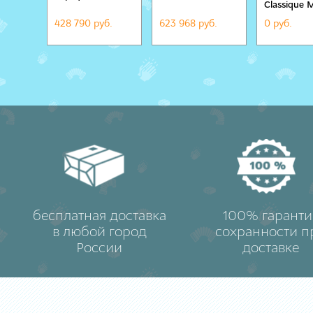
Classique 
428 790 руб.
623 968 руб.
0 руб.
бесплатная доставка
100% гаранти
в любой город
сохранности п
России
доставке