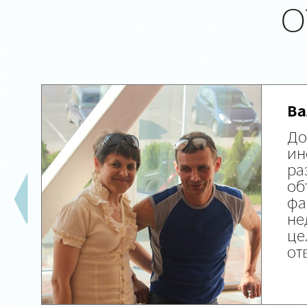
О
Ва
До
ин
ра
об
фа
не
це
от