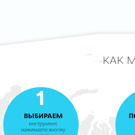
КАК 
1
ВЫБИРАЕМ
П
инструмент,
нажимаете кнопку