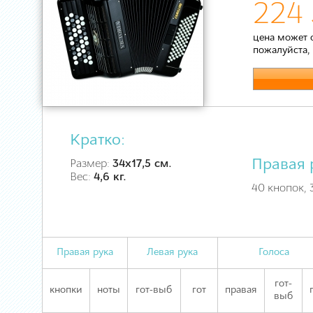
224 
цена может 
пожалуйста,
Кратко:
Правая 
Размер:
34х17,5 см.
Вес:
4,6 кг.
40 кнопок, 3
Правая рука
Левая рука
Голоса
гот-
кнопки
ноты
гот-выб
гот
правая
выб