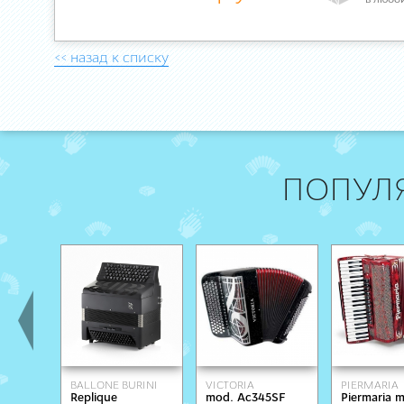
в любо
<< назад к списку
ПОПУЛ
BALLONE BURINI
VICTORIA
PIERMARIA
Replique
mod. Ac345SF
Piermaria 